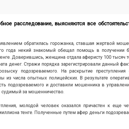
бное расследование, выясняются все обстоятельст
аявлением обратилась горожанка, ставшая жертвой моше
ого года некий знакомый обещал помощь в получении 
тенге. Доверившись, женщина отдала аферисту 100 тысяч т
ата денег. Стражи порядка зарегистрировали данный факт
озыску подозреваемого. На раскрытие преступления 
пы из числа опытных полицейских. В результате операт
сть подозреваемого и доставили мошенника в управлен
е судимый за мошенничество.
упления, молодой человек оказался причастен к еще ч
ллиона тенге. Полученные путем афер деньги подозрев