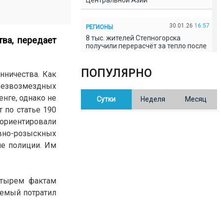
Центральной Азии
30.01.26
16:57
РЕГИОНЫ
8 тыс. жителей Степногорска
ва, передает
получили перерасчёт за тепло после
проверки прокуратуры
ПОПУЛЯРНО
нничества. Как
30.01.26
16:35
ОБЩЕСТВО
безвозмездных
В Казахстане готовят новую
енге, однако не
Сутки
Неделя
Месяц
редакцию Конституции: меняется
84% текста
 по статье 190
ориентировали
ивно-розыскных
30.01.26
16:13
ОБЩЕСТВО
ие полиции. Им
Прокуроры в Павлодарской области
выявили хищения и незаконное
использование спортобъектов
етырем фактам
30.01.26
15:31
РЕГИОНЫ
аемый потратил
Учительница из Актобе продавала
баллы ЕНТ по 7 тыс. тенге за балл