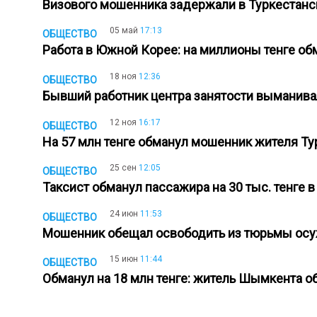
Визового мошенника задержали в Туркестан
05 май
17:13
ОБЩЕСТВО
Работа в Южной Корее: на миллионы тенге о
18 ноя
12:36
ОБЩЕСТВО
Бывший работник центра занятости выманива
12 ноя
16:17
ОБЩЕСТВО
На 57 млн тенге обманул мошенник жителя Т
25 сен
12:05
ОБЩЕСТВО
Таксист обманул пассажира на 30 тыс. тенге 
24 июн
11:53
ОБЩЕСТВО
Мошенник обещал освободить из тюрьмы осуж
15 июн
11:44
ОБЩЕСТВО
Обманул на 18 млн тенге: житель Шымкента 