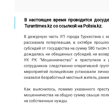
В настоящее время проводится досуде
Turantimes.kz
со ссылкой на
Polisia.kz
.
В дежурную часть УП города Туркестана с з
рассказала потерпевшая, в октябре прошл
субсидий от государства на сумму 580 тысяч 
дождалась ни обещанных субсидий, ни возвр
УК РК “Мошенничество” и приступили к р
сотрудников следственно-оперативной груп
мероприятий полицейские установили лично
оказался безработный местный житель, ране
Как выяснилось, помимо указанного прест
мошенничества на общую сумму свыше полми
на собственные нужды.