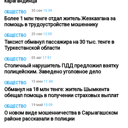
карагандинца
30 сен
15:39
ОБЩЕСТВО
Более 1 млн тенге отдал житель Жезказгана за
помощь в трудоустройстве мошеннику
25 сен
12:05
ОБЩЕСТВО
Таксист обманул пассажира на 30 тыс. тенге в
Туркестанской области
05 авг
17:51
ОБЩЕСТВО
Столичный нарушитель ПДД предложил взятку
полицейским. Заведено уголовное дело
15 июн
11:44
ОБЩЕСТВО
Обманул на 18 млн тенге: житель Шымкента
обещал помощь в получении страховых выплат
19 май
15:09
ОБЩЕСТВО
О новом виде мошенничества в Сарыагашском
районе рассказали в полиции