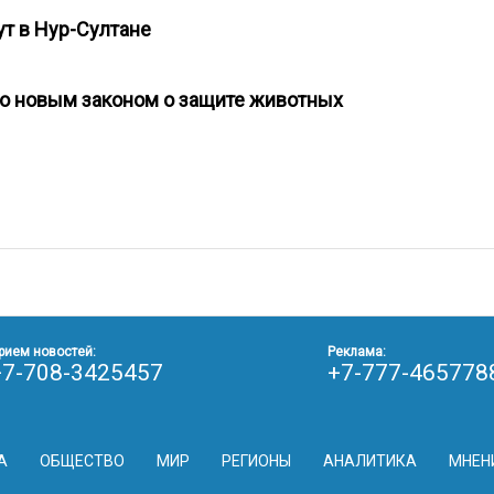
ут в Нур-Султане
о новым законом о защите животных
рием новостей:
Реклама:
+7-708-3425457
+7-777-465778
А
ОБЩЕСТВО
МИР
РЕГИОНЫ
АНАЛИТИКА
МНЕН