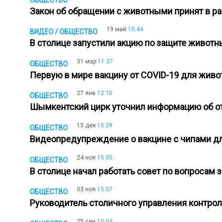
Закон об обращении с животными принят в 
19 май
10:44
ВИДЕО / ОБЩЕСТВО
В столице запустили акцию по защите живот
31 мар
11:37
ОБЩЕСТВО
Первую в мире вакцину от COVID-19 для жив
27 янв
12:10
ОБЩЕСТВО
Шымкентский цирк уточнил информацию об о
15 дек
15:29
ОБЩЕСТВО
Видеопредупреждение о вакцине с чипами д
24 ноя
15:00
ОБЩЕСТВО
В столице начал работать совет по вопроса
03 ноя
15:07
ОБЩЕСТВО
Руководитель столичного управления контро
25 сен
10:04