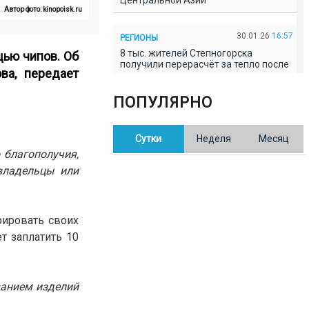
Центральной Азии
Автор фото: kinopoisk.ru
30.01.26
16:57
РЕГИОНЫ
8 тыс. жителей Степногорска
щью чипов. Об
получили перерасчёт за тепло после
ва, передает
проверки прокуратуры
ПОПУЛЯРНО
30.01.26
16:35
ОБЩЕСТВО
В Казахстане готовят новую
Сутки
Неделя
Месяц
редакцию Конституции: меняется
84% текста
 благополучия,
владельцы или
30.01.26
16:13
ОБЩЕСТВО
Прокуроры в Павлодарской области
выявили хищения и незаконное
рировать своих
использование спортобъектов
т заплатить 10
30.01.26
15:31
РЕГИОНЫ
Учительница из Актобе продавала
ванием изделий
баллы ЕНТ по 7 тыс. тенге за балл