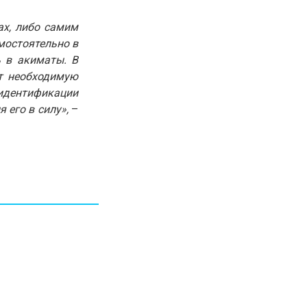
30.01.26
15:11
РЕГИОНЫ
ах, либо самим
Бектенов посетил Павлодарскую
мостоятельно в
область и проверил энергетическую
инфраструктуру региона
ь в акиматы. В
т необходимую
идентификации
Все новости
 его в силу»,
–