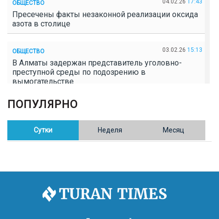
04.02.26
17:43
ОБЩЕСТВО
Пресечены факты незаконной реализации оксида
азота в столице
03.02.26
15:13
ОБЩЕСТВО
В Алматы задержан представитель уголовно-
преступной среды по подозрению в
вымогательстве
ПОПУЛЯРНО
02.02.26
16:41
ОБЩЕСТВО
Полицейские пресекли незаконное выращивание
конопли в Таразе
Сутки
Неделя
Месяц
30.01.26
17:30
ОБЩЕСТВО
Казахстан возглавил Договор о зоне, свободной от
ядерного оружия в Центральной Азии
30.01.26
16:57
РЕГИОНЫ
8 тыс. жителей Степногорска получили перерасчёт