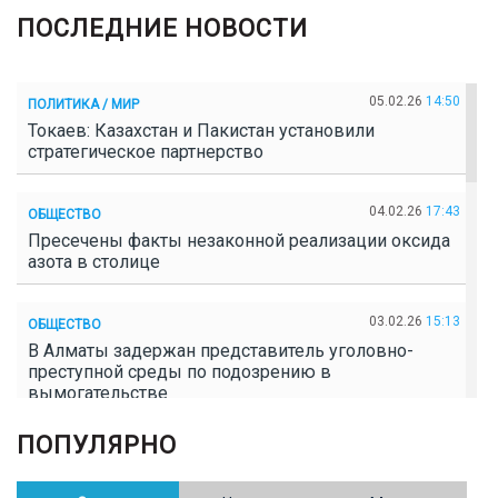
ПОСЛЕДНИЕ НОВОСТИ
05.02.26
14:50
ПОЛИТИКА / МИР
Токаев: Казахстан и Пакистан установили
стратегическое партнерство
04.02.26
17:43
ОБЩЕСТВО
Пресечены факты незаконной реализации оксида
азота в столице
03.02.26
15:13
ОБЩЕСТВО
В Алматы задержан представитель уголовно-
преступной среды по подозрению в
вымогательстве
ПОПУЛЯРНО
02.02.26
16:41
ОБЩЕСТВО
Полицейские пресекли незаконное выращивание