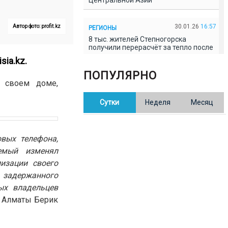
Центральной Азии
30.01.26
16:57
Автор фото: profit.kz
РЕГИОНЫ
8 тыс. жителей Степногорска
получили перерасчёт за тепло после
проверки прокуратуры
isia.kz
.
ПОПУЛЯРНО
 своем доме,
30.01.26
16:35
ОБЩЕСТВО
В Казахстане готовят новую
Сутки
Неделя
Месяц
редакцию Конституции: меняется
84% текста
вых телефона,
30.01.26
16:13
ОБЩЕСТВО
емый изменял
Прокуроры в Павлодарской области
выявили хищения и незаконное
лизации своего
использование спортобъектов
 задержанного
ых владельцев
30.01.26
15:31
РЕГИОНЫ
а Алматы Берик
Учительница из Актобе продавала
баллы ЕНТ по 7 тыс. тенге за балл