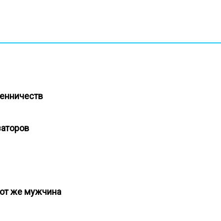
шенничеств
изаторов
 тот же мужчина