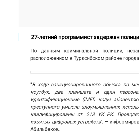
27-летний программист задержан полиц
По данным криминальной полиции, неза
расположенном в Турксибском районе города
"
В ходе санкционированного обыска по мес
ноутбук, два планшета и один персон
идентификационные (IMEI) коды абонентско
преступного умысла злоумышленник исполь
квалифицированы ст. 213 УК РК. Проводя
изъятых цифровых устройств
", – информиро
Абильбеков.