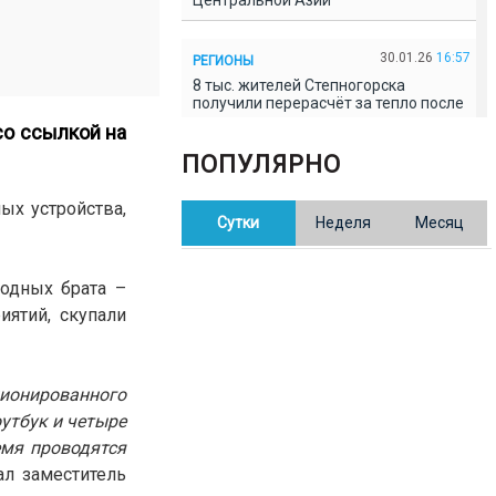
Центральной Азии
30.01.26
16:57
РЕГИОНЫ
8 тыс. жителей Степногорска
получили перерасчёт за тепло после
проверки прокуратуры
о ссылкой на
ПОПУЛЯРНО
30.01.26
16:35
ОБЩЕСТВО
В Казахстане готовят новую
ых устройства,
Сутки
Неделя
Месяц
редакцию Конституции: меняется
84% текста
одных брата –
30.01.26
16:13
ОБЩЕСТВО
иятий, скупали
Прокуроры в Павлодарской области
выявили хищения и незаконное
использование спортобъектов
ционированного
утбук и четыре
30.01.26
15:31
РЕГИОНЫ
емя проводятся
Учительница из Актобе продавала
баллы ЕНТ по 7 тыс. тенге за балл
ал заместитель