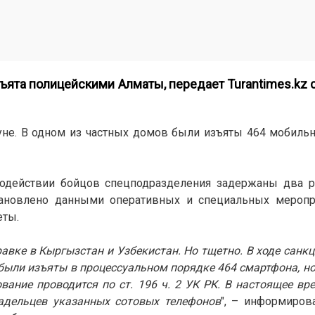
зъята полицейскими Алматы, передает
Turantimes.kz
с
не. В одном из частных домов были изъяты 464 мобильн
одействии бойцов спецподразделения задержаны два р
становлено данными оперативных и специальных меропр
еты.
равке в Кыргызстан и Узбекистан. Но тщетно. В ходе санк
были изъяты в процессуальном порядке 464 смартфона, но
вание проводится по ст. 196 ч. 2 УК РК. В настоящее вр
адельцев указанных сотовых телефонов
", – информиров