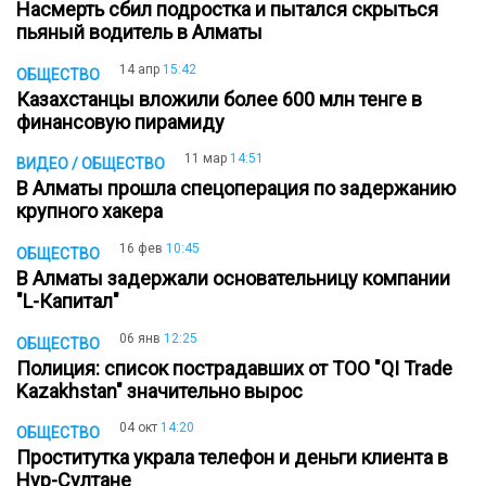
Насмерть сбил подростка и пытался скрыться
пьяный водитель в Алматы
14 апр
15:42
ОБЩЕСТВО
Казахстанцы вложили более 600 млн тенге в
финансовую пирамиду
11 мар
14:51
ВИДЕО / ОБЩЕСТВО
В Алматы прошла спецоперация по задержанию
крупного хакера
16 фев
10:45
ОБЩЕСТВО
В Алматы задержали основательницу компании
"L-Капитал"
06 янв
12:25
ОБЩЕСТВО
Полиция: список пострадавших от ТОО "QI Trade
Kazakhstan" значительно вырос
04 окт
14:20
ОБЩЕСТВО
Проститутка украла телефон и деньги клиента в
Нур-Султане