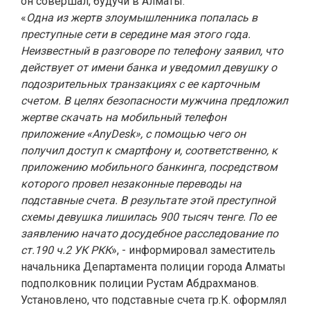
он совершал, будучи в Алматы.
«
Одна из жертв злоумышленника попалась в
преступные сети в середине мая этого года.
Неизвестный в разговоре по телефону заявил, что
действует от имени банка и уведомил девушку о
подозрительных транзакциях с ее карточным
счетом. В целях безопасности мужчина предложил
жертве скачать на мобильный телефон
приложение «AnyDesk», с помощью чего он
получил доступ к смартфону и, соответственно, к
приложению мобильного банкинга, посредством
которого провел незаконные переводы на
подставные счета. В результате этой преступной
схемы девушка лишилась 900 тысяч тенге. По ее
заявлению начато досудебное расследование по
ст.190 ч.2 УК РКК
», - информировал заместитель
начальника Департамента полиции города Алматы
подполковник полиции Рустам Абдрахманов.
Установлено, что подставные счета гр.К. оформлял