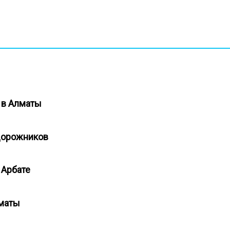
к в Алматы
едорожников
м Арбате
лматы