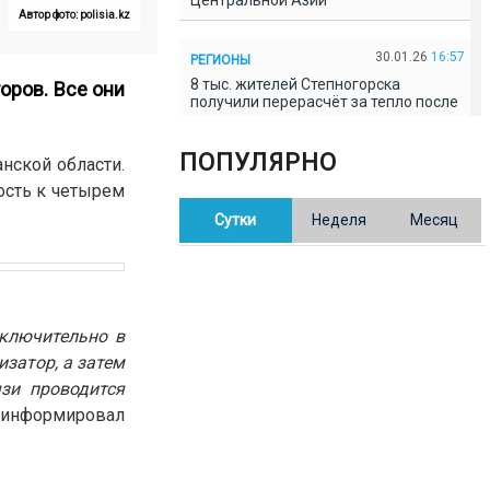
Центральной Азии
Автор фото: polisia.kz
30.01.26
16:57
РЕГИОНЫ
8 тыс. жителей Степногорска
оров. Все они
получили перерасчёт за тепло после
проверки прокуратуры
ПОПУЛЯРНО
нской области.
30.01.26
16:35
ОБЩЕСТВО
ость к четырем
В Казахстане готовят новую
Сутки
Неделя
Месяц
редакцию Конституции: меняется
84% текста
30.01.26
16:13
ОБЩЕСТВО
Прокуроры в Павлодарской области
сключительно в
выявили хищения и незаконное
использование спортобъектов
затор, а затем
зи проводится
информировал
30.01.26
15:31
РЕГИОНЫ
Учительница из Актобе продавала
баллы ЕНТ по 7 тыс. тенге за балл