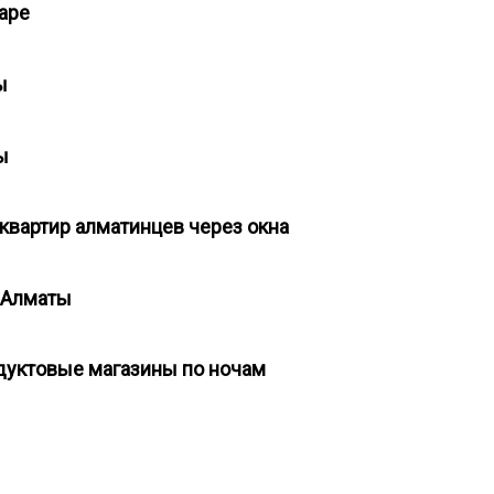
даре
ты
ты
квартир алматинцев через окна
в Алматы
дуктовые магазины по ночам