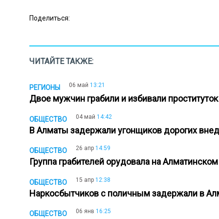
Поделиться:
ЧИТАЙТЕ ТАКЖЕ:
06 май
13:21
РЕГИОНЫ
Двое мужчин грабили и избивали проституто
04 май
14:42
ОБЩЕСТВО
В Алматы задержали угонщиков дорогих вн
26 апр
14:59
ОБЩЕСТВО
Группа грабителей орудовала на Алматинско
15 апр
12:38
ОБЩЕСТВО
Наркосбытчиков с поличным задержали в А
06 янв
16:25
ОБЩЕСТВО