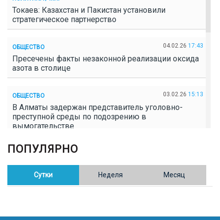
Токаев: Казахстан и Пакистан установили
стратегическое партнерство
04.02.26
17:43
ОБЩЕСТВО
Пресечены факты незаконной реализации оксида
азота в столице
03.02.26
15:13
ОБЩЕСТВО
В Алматы задержан представитель уголовно-
преступной среды по подозрению в
вымогательстве
ПОПУЛЯРНО
02.02.26
16:41
ОБЩЕСТВО
Полицейские пресекли незаконное выращивание
конопли в Таразе
Сутки
Неделя
Месяц
30.01.26
17:30
ОБЩЕСТВО
Казахстан возглавил Договор о зоне, свободной от