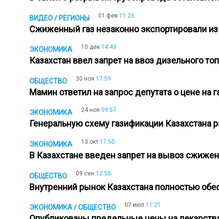
01 фев
11:26
ВИДЕО / РЕГИОНЫ
Сжиженный газ незаконно экспортировали и
10 дек
14:43
ЭКОНОМИКА
Казахстан ввел запрет на ввоз дизельного то
30 ноя
17:59
ОБЩЕСТВО
Мамин ответил на запрос депутата о цене на 
24 ноя
09:57
ЭКОНОМИКА
Генеральную схему газификации Казахстана 
13 окт
17:50
ЭКОНОМИКА
В Казахстане введен запрет на вывоз сжижен
09 сен
12:50
ОБЩЕСТВО
Внутренний рынок Казахстана полностью обе
07 июл
11:21
ЭКОНОМИКА / ОБЩЕСТВО
Опубликованы предельные цены на лекарств