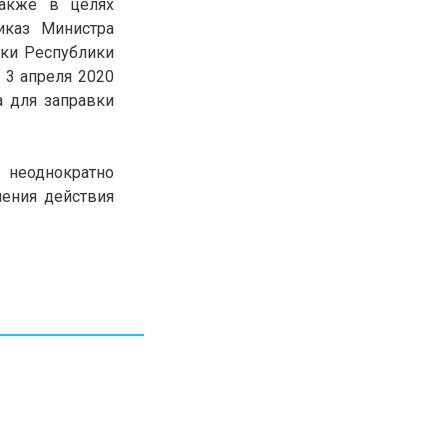
также в целях
30.01.26
15:11
иказ Министра
РЕГИОНЫ
Бектенов посетил Павлодарскую
ики Республики
область и проверил энергетическую
 3 апреля 2020
инфраструктуру региона
 для заправки
Все новости
 неоднократно
ления действия