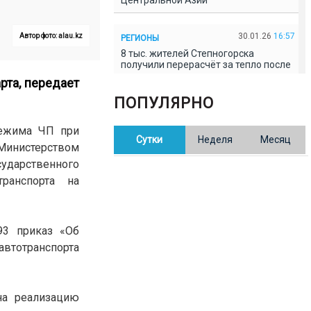
Центральной Азии
30.01.26
16:57
Автор фото: alau.kz
РЕГИОНЫ
8 тыс. жителей Степногорска
получили перерасчёт за тепло после
проверки прокуратуры
рта, передает
ПОПУЛЯРНО
30.01.26
16:35
ОБЩЕСТВО
В Казахстане готовят новую
режима ЧП при
Сутки
Неделя
Месяц
редакцию Конституции: меняется
Министерством
84% текста
ударственного
ранспорта на
30.01.26
16:13
ОБЩЕСТВО
Прокуроры в Павлодарской области
выявили хищения и незаконное
использование спортобъектов
93 приказ «Об
автотранспорта
30.01.26
15:31
РЕГИОНЫ
Учительница из Актобе продавала
баллы ЕНТ по 7 тыс. тенге за балл
на реализацию