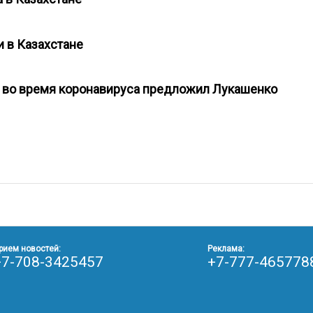
ли в Казахстане
н во время коронавируса предложил Лукашенко
рием новостей:
Реклама:
+7-708-3425457
+7-777-465778