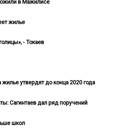
дложили в Мажилисе
веет жилье
толицы», - Токаев
 жилье утвердят до конца 2020 года
аты: Сагинтаев дал ряд поручений
ольше школ