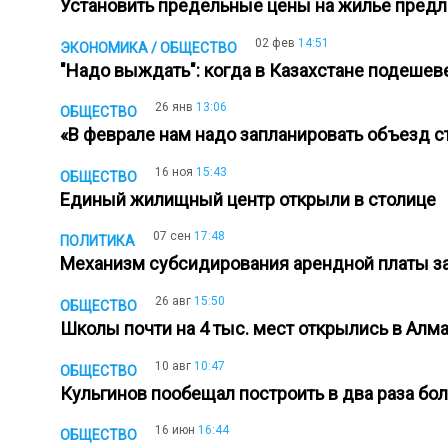
Установить предельные цены на жилье пре
02 фев
14:51
ЭКОНОМИКА / ОБЩЕСТВО
"Надо выждать": когда в Казахстане подеше
26 янв
13:06
ОБЩЕСТВО
«В феврале нам надо запланировать объезд с
16 ноя
15:43
ОБЩЕСТВО
Единый жилищный центр открыли в столице
07 сен
17:48
ПОЛИТИКА
Механизм субсидирования арендной платы за
26 авг
15:50
ОБЩЕСТВО
Школы почти на 4 тыс. мест открылись в Алм
10 авг
10:47
ОБЩЕСТВО
Кульгинов пообещал построить в два раза б
16 июн
16:44
ОБЩЕСТВО