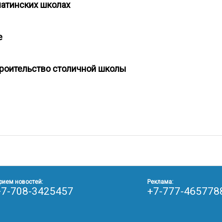
лматинских школах
це
строительство столичной школы
рием новостей:
Реклама:
+7-708-3425457
+7-777-465778