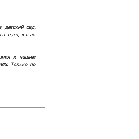
30.01.26
15:11
РЕГИОНЫ
Бектенов посетил Павлодарскую
область и проверил энергетическую
инфраструктуру региона
 детский сад,
ла есть, какая
Все новости
вания к нашим
ях.
Только по