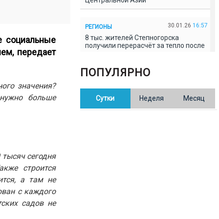
Центральной Азии
30.01.26
16:57
РЕГИОНЫ
8 тыс. жителей Степногорска
е социальные
получили перерасчёт за тепло после
ием, передает
проверки прокуратуры
ПОПУЛЯРНО
30.01.26
16:35
ОБЩЕСТВО
ого значения?
В Казахстане готовят новую
 нужно больше
Сутки
Неделя
Месяц
редакцию Конституции: меняется
84% текста
30.01.26
16:13
ОБЩЕСТВО
Прокуроры в Павлодарской области
выявили хищения и незаконное
0 тысяч сегодня
использование спортобъектов
акже строится
тся, а там не
30.01.26
15:31
РЕГИОНЫ
ован с каждого
Учительница из Актобе продавала
тских садов не
баллы ЕНТ по 7 тыс. тенге за балл