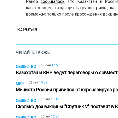
Ранее
сообщалось
, что Казахстан и Росс
казахстанцев, входящих в группы риска, как
возможна только после прохождения вакцино
Поделиться:
ЧИТАЙТЕ ТАКЖЕ:
03 сен
14:57
ОБЩЕСТВО
Казахстан и КНР ведут переговоры о совмес
02 сен
15:09
МИР
Министр России привился от коронавируса р
26 авг
17:17
ОБЩЕСТВО
Сколько доз вакцины "Спутник V" поставят в 
26 авг
12:20
ОБЩЕСТВО