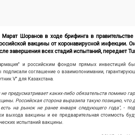
 Марат Шоранов в ходе брифинга в правительстве 
оссийской вакцины от коронавирусной инфекции. Он
сле завершения всех стадий испытаний, передает
Tu
армация" и российским фондом прямых инвестиций б
ны подписали соглашение о взаимопонимании, гарантиру
ник V" для Казахстана.
 не предусматривает каких-либо обязательств помимо га
кцины. Российская сторона выразила такую позицию, что 
 есть на рынок не ранее января следующего года",
- под
оки выхода вакцины и ее предварительная стоимость бу
ических испытаний вакцины.