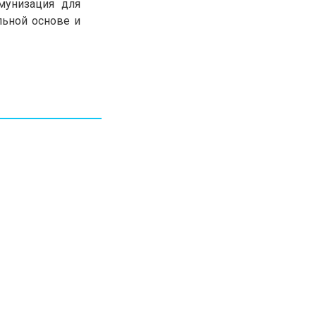
мунизация для
30.01.26
15:11
РЕГИОНЫ
льной основе и
Бектенов посетил Павлодарскую
область и проверил энергетическую
инфраструктуру региона
Все новости