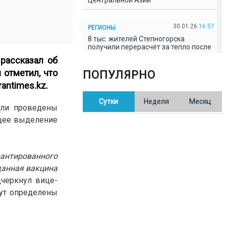
Центральной Азии
30.01.26
16:57
РЕГИОНЫ
8 тыс. жителей Степногорска
получили перерасчёт за тепло после
проверки прокуратуры
рассказал об
 отметил, что
ПОПУЛЯРНО
30.01.26
16:35
ОБЩЕСТВО
rantimes.kz.
В Казахстане готовят новую
Сутки
Неделя
Месяц
редакцию Конституции: меняется
ыли проведены
84% текста
ющее выделение
30.01.26
16:13
ОБЩЕСТВО
Прокуроры в Павлодарской области
рантированного
выявили хищения и незаконное
использование спортобъектов
данная вакцина
черкнул вице-
дут определены
30.01.26
15:31
РЕГИОНЫ
Учительница из Актобе продавала
баллы ЕНТ по 7 тыс. тенге за балл