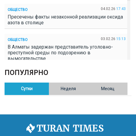
04.02.26
17:43
ОБЩЕСТВО
Пресечены факты незаконной реализации оксида
азота в столице
03.02.26
15:13
ОБЩЕСТВО
В Алматы задержан представитель уголовно-
преступной среды по подозрению в
вымогательстве
ПОПУЛЯРНО
02.02.26
16:41
ОБЩЕСТВО
Полицейские пресекли незаконное выращивание
конопли в Таразе
Сутки
Неделя
Месяц
30.01.26
17:30
ОБЩЕСТВО
Казахстан возглавил Договор о зоне, свободной от
ядерного оружия в Центральной Азии
30.01.26
16:57
РЕГИОНЫ