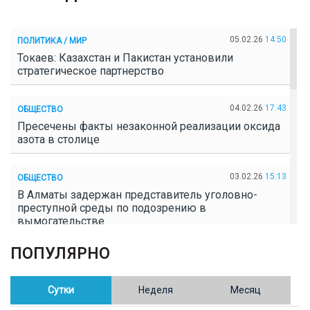
05.02.26
14:50
ПОЛИТИКА / МИР
Токаев: Казахстан и Пакистан установили
стратегическое партнерство
04.02.26
17:43
ОБЩЕСТВО
Пресечены факты незаконной реализации оксида
азота в столице
03.02.26
15:13
ОБЩЕСТВО
В Алматы задержан представитель уголовно-
преступной среды по подозрению в
вымогательстве
ПОПУЛЯРНО
02.02.26
16:41
ОБЩЕСТВО
Полицейские пресекли незаконное выращивание
конопли в Таразе
Сутки
Неделя
Месяц