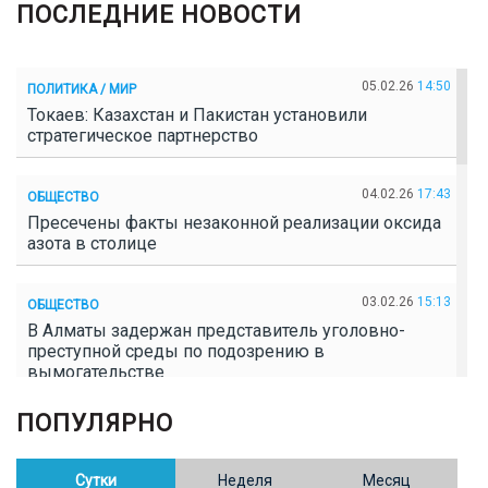
ПОСЛЕДНИЕ НОВОСТИ
05.02.26
14:50
ПОЛИТИКА / МИР
Токаев: Казахстан и Пакистан установили
стратегическое партнерство
04.02.26
17:43
ОБЩЕСТВО
Пресечены факты незаконной реализации оксида
азота в столице
03.02.26
15:13
ОБЩЕСТВО
В Алматы задержан представитель уголовно-
преступной среды по подозрению в
вымогательстве
ПОПУЛЯРНО
02.02.26
16:41
ОБЩЕСТВО
Полицейские пресекли незаконное выращивание
конопли в Таразе
Сутки
Неделя
Месяц