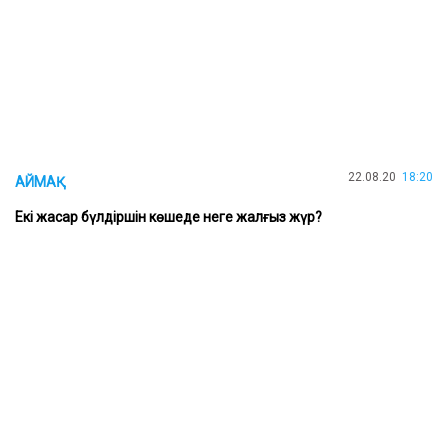
22.08.20
18:20
АЙМАҚ
Екі жасар бүлдіршін көшеде неге жалғыз жүр?