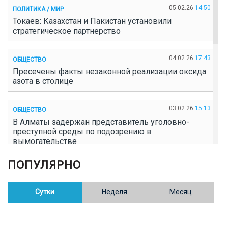
05.02.26
14:50
ПОЛИТИКА / МИР
Токаев: Казахстан и Пакистан установили
стратегическое партнерство
04.02.26
17:43
ОБЩЕСТВО
Пресечены факты незаконной реализации оксида
азота в столице
03.02.26
15:13
ОБЩЕСТВО
В Алматы задержан представитель уголовно-
преступной среды по подозрению в
вымогательстве
ПОПУЛЯРНО
02.02.26
16:41
ОБЩЕСТВО
Полицейские пресекли незаконное выращивание
конопли в Таразе
Сутки
Неделя
Месяц
30.01.26
17:30
ОБЩЕСТВО