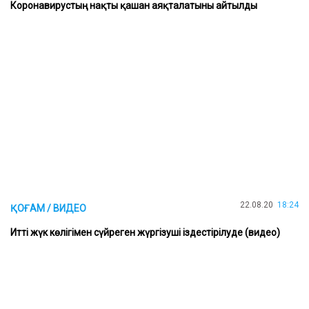
Коронавирустың нақты қашан аяқталатыны айтылды
22.08.20
18:24
ҚОҒАМ / ВИДЕО
Итті жүк көлігімен сүйреген жүргізуші іздестірілуде (видео)