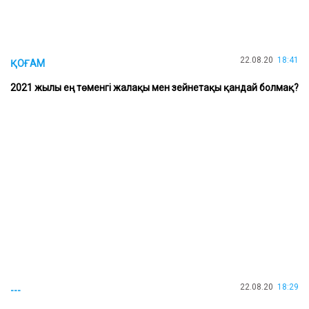
22.08.20
18:41
ҚОҒАМ
2021 жылы ең төменгі жалақы мен зейнетақы қандай болмақ?
22.08.20
18:29
---