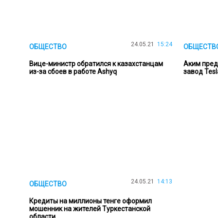
24.05.21
15:24
ОБЩЕСТВО
ОБЩЕСТВ
Вице-министр обратился к казахстанцам
Аким пред
из-за сбоев в работе Ashyq
завод Tesl
24.05.21
14:13
ОБЩЕСТВО
Кредиты на миллионы тенге оформил
мошенник на жителей Туркестанской
области