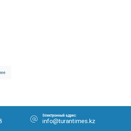
30.01.26
15:11
РЕГИОНЫ
Бектенов посетил Павлодарскую
область и проверил энергетическую
инфраструктуру региона
Все новости
лее
Электронный адрес:
8
info@turantimes.kz