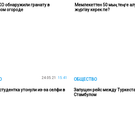
О обнаружили гранату в
Мемлекеттен 50 мың теңге ал
ном огороде
жүргізу керек пе?
24.05.21
15:41
О
ОБЩЕСТВО
студентка утонули из-за селфи в
Запущен рейс между Туркест
Стамбулом