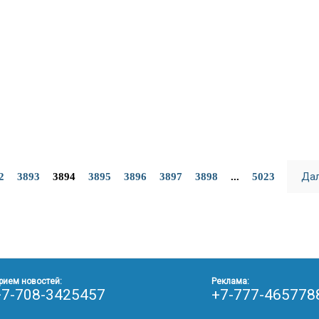
Да
2
3893
3894
3895
3896
3897
3898
...
5023
рием новостей:
Реклама:
+7-708-3425457
+7-777-465778