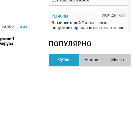
Центральной Азии
30.01.26
16:57
РЕГИОНЫ
8 тыс. жителей Степногорска
24.05.21
14:43
получили перерасчёт за тепло после
проверки прокуратуры
учили 1
ПОПУЛЯРНО
вируса
30.01.26
16:35
ОБЩЕСТВО
В Казахстане готовят новую
Сутки
Неделя
Месяц
редакцию Конституции: меняется
84% текста
30.01.26
16:13
ОБЩЕСТВО
Прокуроры в Павлодарской области
выявили хищения и незаконное
использование спортобъектов
30.01.26
15:31
РЕГИОНЫ
Учительница из Актобе продавала
баллы ЕНТ по 7 тыс. тенге за балл