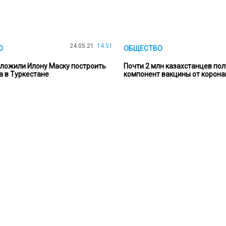
24.05.21
14:51
О
ОБЩЕСТВО
ложили Илону Маску построить
Почти 2 млн казахстанцев пол
a в Туркестане
компонент вакцины от корона