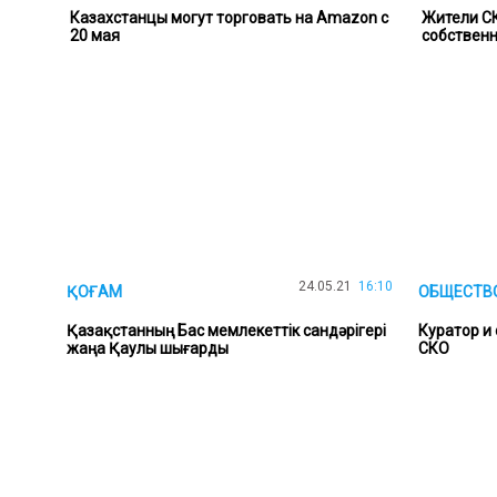
Казахстанцы могут торговать на Amazon с
Жители СК
20 мая
собствен
24.05.21
16:10
ҚОҒАМ
ОБЩЕСТВ
Қазақстанның Бас мемлекеттік сандәрігері
Куратор и 
жаңа Қаулы шығарды
СКО