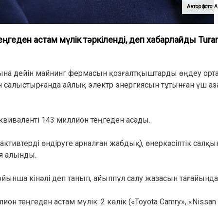
Автор фото
ңгеден астам мүлік тәркіленді, деп хабарлайды Tura
на дейін майнинг фермасын қозғалтқыштарды өңдеу орта
н салыстырғанда айлық электр энергиясын тұтынған үш аз
виваленті 143 миллион теңгеден асады.
активтерді өндіруге арналған жабдық), өнеркәсіптік сал
я алынды.
йынша кінәлі деп танып, айыппұл салу жазасын тағайынд
н теңгеден астам мүлік: 2 көлік («Toyota Camry», «Nissan