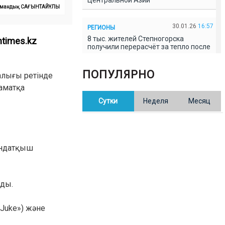
Центральной Азии
: Амандық САҒЫНТАЙҰЛЫ
30.01.26
16:57
РЕГИОНЫ
8 тыс. жителей Степногорска
ntimes.kz
получили перерасчёт за тепло после
проверки прокуратуры
ПОПУЛЯРНО
лығы ретінде
30.01.26
16:35
ОБЩЕСТВО
аматқа
В Казахстане готовят новую
Сутки
Неделя
Месяц
редакцию Конституции: меняется
84% текста
30.01.26
16:13
ОБЩЕСТВО
қындатқыш
Прокуроры в Павлодарской области
выявили хищения и незаконное
использование спортобъектов
ады.
30.01.26
15:31
РЕГИОНЫ
Учительница из Актобе продавала
 Juke») және
баллы ЕНТ по 7 тыс. тенге за балл