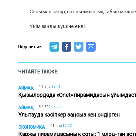
Сонымен қатар, сот қылмыстық табыс мөлшері
Үкім заңды күшіне енді.
Поделиться:
ЧИТАЙТЕ ТАКЖЕ:
11 апр
18:41
АЙМАҚ
Қызылордада «Qnet» пирамидасын ұйымда
07 апр
09:08
АЙМАҚ
Ұлытауда кәсіпкер заңсыз кен өндірген
01 апр
12:22
ЭКОНОМИКА
Қаржы пирамидасының соты: 1 млрд-тан аста