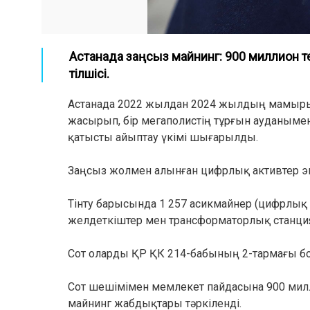
Астанада заңсыз майнинг: 900 миллион те
тілшісі.
Астанада 2022 жылдан 2024 жылдың мамыры
жасырып, бір мегаполистің тұрғын ауданыме
қатысты айыптау үкімі шығарылды.
Заңсыз жолмен алынған цифрлық активтер эк
Тінту барысында 1 257 асикмайнер (цифрлық 
желдеткіштер мен трансформаторлық станци
Сот оларды ҚР ҚК 214-бабының 2-тармағы бо
Сот шешімімен мемлекет пайдасына 900 миллио
майнинг жабдықтары тәркіленді.