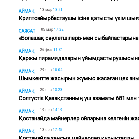
13 мар
18:21
АЙМАҚ
Криптоайырбастаушы ісіне қатысты үкім ш
05 мар
17:22
САЯСАТ
«Болашақ сәулетшілері» мен сыбайластарын
26 фев
11:31
АЙМАҚ
Қаржы пирамидаларын ұйымдастырушысының
29 янв
18:04
АЙМАҚ
Шымкентте жасырын жұмыс жасаған цех а
20 янв
13:28
АЙМАҚ
Солтүстік Қазақстанның үш азаматы 681 млн
19 сен
14:19
АЙМАҚ
Қостанайда майнерлер ойларына келгенін ж
13 сен
17:45
АЙМАҚ
Қостанайда заңсыз майнерлер құрықталды