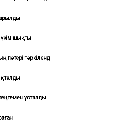
ығарылды
а үкім шықты
 пәтері тәркіленді
нықталды
 теңгемен ұсталды
асаған