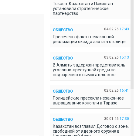
Токаев: Казахстан и Пакистан
установили стратегическое
партнерство
04.02.26
17:43
ОБЩЕСТВО
Пресечены факты незаконной
реализации оксида азота в столице
03.02.26
15:13
ОБЩЕСТВО
В Алматы задержан представитель
уголовно-преступной среды по
подозрению в вымогательстве
02.02.26
16:41
ОБЩЕСТВО
Полицейские пресекли незаконное
выращивание конопли в Таразе
30.01.26
17:30
ОБЩЕСТВО
Казахстан возглавил Договор о зоне,
свободной от ядерного оружия в