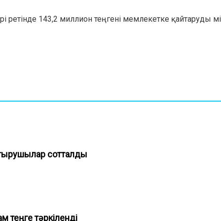
 ретінде 143,2 миллион теңгені мемлекетке қайтаруды мі
стырушылар сотталды
м теңге тәркіленді