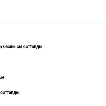
нің басшысы сотталды
лды
ы сотталды