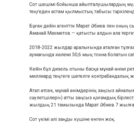
Сот шешімі бойынша айыпталушылардың мүлк
теңгеден астам қылмыстық табысы тәркіленд
Бұған дейін агенттік Марат Әбиев пен оның 
Аманай Махметов — қатысты алдын ала тергеу
2018-2022 жылдар аралығында аталған тұлғ
аумағында көлемі 50,6 мың тонна болатын са
Кейін бұл дизель отыны басқа мұнай өнімі ре
миллиард теңгеге шетелге контрабандалық
Атап өтсек, мұнай өнімдерінің заңсыз айна
сәулетшілері») атты заңсыз қоғамдық бірлес
жылдың 21 тамызында Марат Әбиев 7 жылға 
Сот үкімі әлі заңды күшіне енген жоқ.