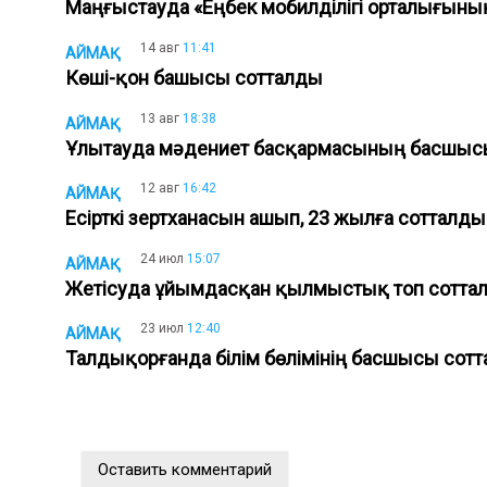
Маңғыстауда «Еңбек мобилділігі орталығын
14 авг
11:41
АЙМАҚ
Көші-қон башысы сотталды
13 авг
18:38
АЙМАҚ
Ұлытауда мәдениет басқармасының басшы
12 авг
16:42
АЙМАҚ
Есірткі зертханасын ашып, 23 жылға сотталд
24 июл
15:07
АЙМАҚ
Жетісуда ұйымдасқан қылмыстық топ сотт
23 июл
12:40
АЙМАҚ
Талдықорғанда білім бөлімінің басшысы со
Оставить комментарий