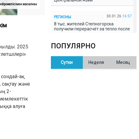
Центральной Азии
 нейрожелісімен жасалған
30.01.26
16:57
РЕГИОНЫ
8 тыс. жителей Степногорска
кім
получили перерасчёт за тепло после
проверки прокуратуры
ПОПУЛЯРНО
рылды. 2025
30.01.26
16:35
ОБЩЕСТВО
летшілері»
В Казахстане готовят новую
Сутки
Неделя
Месяц
редакцию Конституции: меняется
84% текста
 сондай-ақ
, сақтау және
30.01.26
16:13
ОБЩЕСТВО
ың 2-
Прокуроры в Павлодарской области
выявили хищения и незаконное
мемлекеттік
использование спортобъектов
ыққа алуға
30.01.26
15:31
РЕГИОНЫ
Учительница из Актобе продавала
баллы ЕНТ по 7 тыс. тенге за балл