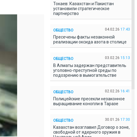
Токаев: Казахстан и Пакистан
установили стратегическое
партнерство
04.02.26
17:43
ОБЩЕСТВО
Пресечены факты незаконной
реализации оксида азота в столице
03.02.26
15:13
ОБЩЕСТВО
В Алматы задержан представитель
уголовно-преступной среды по
подозрению в вымогательстве
02.02.26
16:41
ОБЩЕСТВО
Полицейские пресекли незаконное
выращивание конопли в Таразе
30.01.26
17:30
ОБЩЕСТВО
Казахстан возглавил Договор о зоне,
свободной от ядерного оружия в