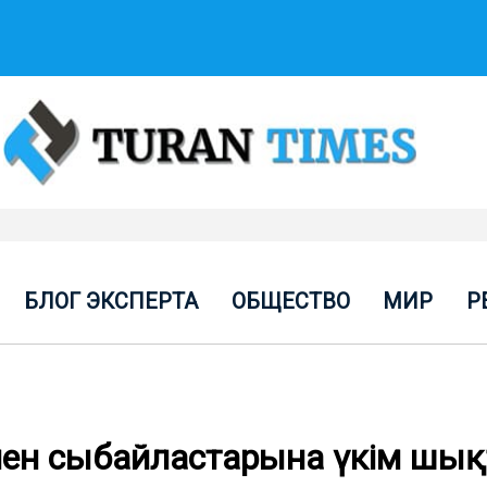
БЛОГ ЭКСПЕРТА
ОБЩЕСТВО
МИР
Р
мен сыбайластарына үкім шы