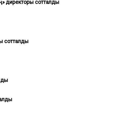
ың» директоры сотталды
сы сотталды
ы
алды
тталды