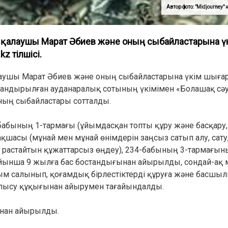
Автор фото: "Midjourney"
н қалаушы Марат Әбиев және оның сыбайластарына ү
z тілшісі.
алаушы Марат Әбиев және оның сыбайластарына үкім шыға
андырылған ауданаралық сотының үкімімен «Болашақ сәу
ның сыбайластары сотталды.
абының 1-тармағы (ұйымдасқан топты құру және басқару,
қшасы (мұнай мен мұнай өнімдерін заңсыз сатып алу, сату
растайтын құжаттарсыз өңдеу), 234-бабының 3-тармағын
йынша 9 жылға бас бостандығынан айырылды, сондай-ақ 
ым салынып, қоғамдық бірлестіктерді құруға және басшыл
лысу құқығынан айырумен тағайындалды.
ынан айырылды.