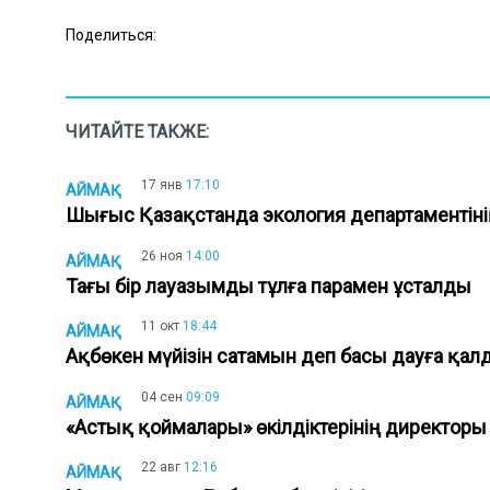
Поделиться:
ЧИТАЙТЕ ТАКЖЕ:
17 янв
17:10
АЙМАҚ
Шығыс Қазақстанда экология департаменті
26 ноя
14:00
АЙМАҚ
Тағы бір лауазымды тұлға парамен ұсталды
11 окт
18:44
АЙМАҚ
Ақбөкен мүйізін сатамын деп басы дауға қа
04 сен
09:09
АЙМАҚ
«Астық қоймалары» өкілдіктерінің директор
22 авг
12:16
АЙМАҚ