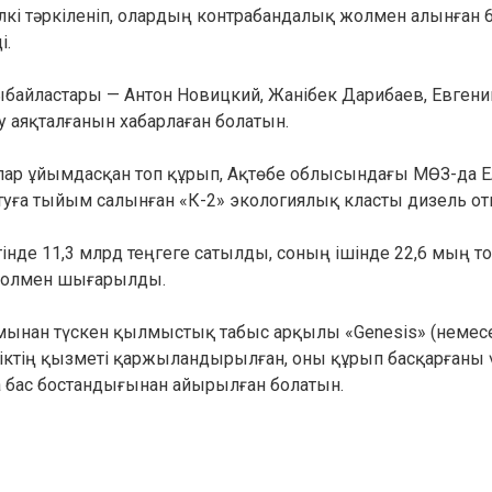
і тәркіленіп, олардың контрабандалық жолмен алынған 
і.
сыбайластары — Антон Новицкий, Жанібек Дарибаев, Евгени
 аяқталғанын хабарлаған болатын.
алар ұйымдасқан топ құрып, Ақтөбе облысындағы МӨЗ-да 
туға тыйым салынған «К-2» экологиялық класты дизель от
тінде 11,3 млрд теңгеге сатылды, соның ішінде 22,6 мың т
 жолмен шығарылды.
лымынан түскен қылмыстық табыс арқылы «Genesis» (неме
тіктің қызметі қаржыландырылған, оны құрып басқарғаны 
бас бостандығынан айырылған болатын.