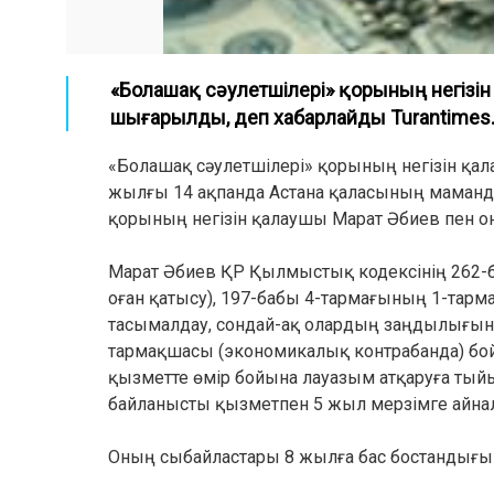
«Болашақ сәулетшілері» қорының негізі
шығарылды, деп хабарлайды Turantimes.k
«Болашақ сәулетшілері» қорының негізін қ
жылғы 14 ақпанда Астана қаласының маманд
қорының негізін қалаушы Марат Әбиев пен о
Марат Әбиев ҚР Қылмыстық кодексінің 262-б
оған қатысу), 197-бабы 4-тармағының 1-тарма
тасымалдау, сондай-ақ олардың заңдылығын 
тармақшасы (экономикалық контрабанда) бо
қызметте өмір бойына лауазым атқаруға тый
байланысты қызметпен 5 жыл мерзімге айна
Оның сыбайластары 8 жылға бас бостандығ