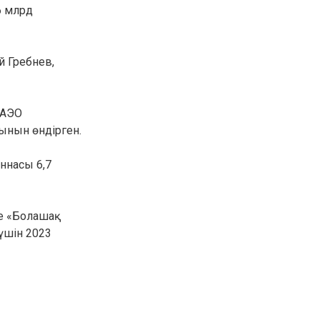
6 млрд
30.01.26
15:11
РЕГИОНЫ
Бектенов посетил Павлодарскую
область и проверил энергетическую
инфраструктуру региона
й Гребнев,
Все новости
ЕАЭО
ынын өндірген.
оннасы 6,7
се «Болашақ
үшін 2023