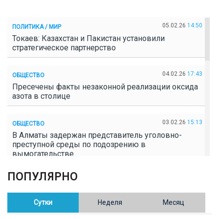
05.02.26
14:50
ПОЛИТИКА / МИР
Токаев: Казахстан и Пакистан установили
стратегическое партнерство
04.02.26
17:43
ОБЩЕСТВО
Пресечены факты незаконной реализации оксида
азота в столице
03.02.26
15:13
ОБЩЕСТВО
В Алматы задержан представитель уголовно-
преступной среды по подозрению в
вымогательстве
ПОПУЛЯРНО
02.02.26
16:41
ОБЩЕСТВО
Полицейские пресекли незаконное выращивание
конопли в Таразе
Сутки
Неделя
Месяц