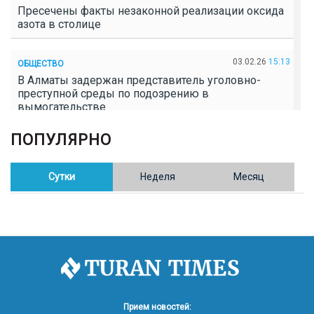
Пресечены факты незаконной реализации оксида
азота в столице
03.02.26
15:13
ОБЩЕСТВО
В Алматы задержан представитель уголовно-
преступной среды по подозрению в
вымогательстве
ПОПУЛЯРНО
02.02.26
16:41
ОБЩЕСТВО
Полицейские пресекли незаконное выращивание
конопли в Таразе
Сутки
Неделя
Месяц
30.01.26
17:30
ОБЩЕСТВО
Казахстан возглавил Договор о зоне, свободной от
ядерного оружия в Центральной Азии
30.01.26
16:57
РЕГИОНЫ
8 тыс. жителей Степногорска получили перерасчёт
Прием новостей: