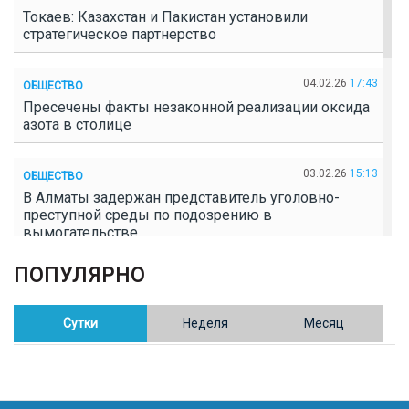
Токаев: Казахстан и Пакистан установили
стратегическое партнерство
04.02.26
17:43
ОБЩЕСТВО
Пресечены факты незаконной реализации оксида
азота в столице
03.02.26
15:13
ОБЩЕСТВО
В Алматы задержан представитель уголовно-
преступной среды по подозрению в
вымогательстве
ПОПУЛЯРНО
02.02.26
16:41
ОБЩЕСТВО
Полицейские пресекли незаконное выращивание
конопли в Таразе
Сутки
Неделя
Месяц
30.01.26
17:30
ОБЩЕСТВО
Казахстан возглавил Договор о зоне, свободной от