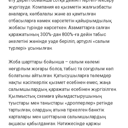
ету дерегі бойынша сотқа дейінгі тергеп-тексеру
жүргізуде. Компания өз қызметін жалғызбасты
аналарға, көпбалалы және аз қамтылған
отбасыларға көмек көрсететін қайырымдылық
жобасы түрінде көрсеткен. Азаматтарға салған
қаражатының 300%-дан 800%-ға дейін табыс
әкелетіні жөнінде уәде беріліп, әртүрлі «салым
түрлері» ұсынылған.
Жоба шарттары бойынша – салым көлемі
неғұрлым жоғары болса, табыс та соғұрлым көп
болатыны айтылған. Қатысушыларға төлемдер
нақты кәсіпкерлік қызмет есебінен емес, жаңа
салымшылардың қаражаты есебінен жүргізілген.
Қылмыстық схемаға ұйымдастырушының
туыстары мен таныстары «дропперлер» ретінде
тартылған, олардың атына тіркелген банктік
карталары мен шоттарына салымшылардың
ақшасы қабылданған. Нәтижесінде қаржы