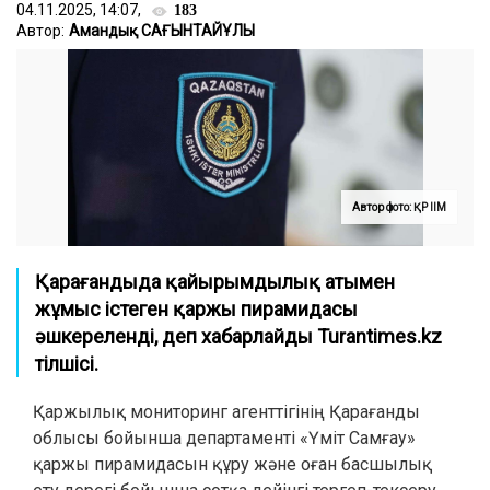
04.11.2025, 14:07,
183
Автор:
Амандық САҒЫНТАЙҰЛЫ
Автор фото: ҚР ІІМ
Қарағандыда қайырымдылық атымен
жұмыс істеген қаржы пирамидасы
әшкереленді, деп хабарлайды Turantimes.kz
тілшісі.
Қаржылық мониторинг агенттігінің Қарағанды
облысы бойынша департаменті «Үміт Самғау»
қаржы пирамидасын құру және оған басшылық