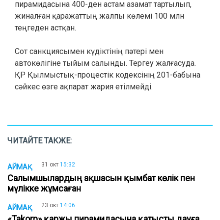
пирамидасына 400-ден астам азамат тартылып,
жиналған қаражаттың жалпы көлемі 100 млн
теңгеден астқан.
Сот санкциясымен күдіктінің пәтері мен
автокөлігіне тыйым салынды. Тергеу жалғасуда.
ҚР Қылмыстық-процестік кодексінің 201-бабына
сәйкес өзге ақпарат жария етілмейді.
ЧИТАЙТЕ ТАКЖЕ:
31 окт
15:32
АЙМАҚ
Салымшылардың ақшасын қымбат көлік пен
мүлікке жұмсаған
23 окт
14:06
АЙМАҚ
«Takorp» қаржы пирамидасына қатысты дауға