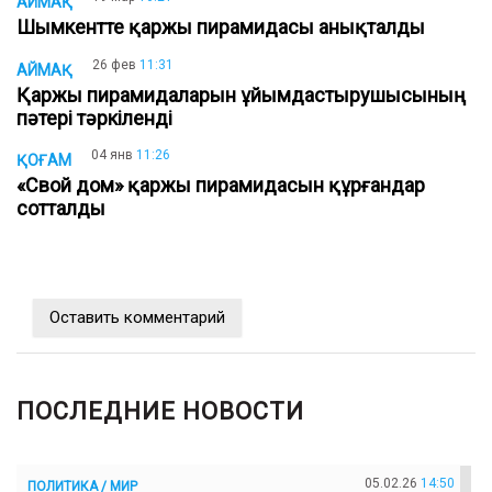
АЙМАҚ
Шымкентте қаржы пирамидасы анықталды
26 фев
11:31
АЙМАҚ
Қаржы пирамидаларын ұйымдастырушысының
пәтері тәркіленді
04 янв
11:26
ҚОҒАМ
«Свой дом» қаржы пирамидасын құрғандар
сотталды
Оставить комментарий
ПОСЛЕДНИЕ НОВОСТИ
05.02.26
14:50
ПОЛИТИКА / МИР