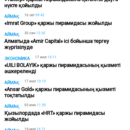
нүкте қойылды
16 окт
09:42
АЙМАҚ
«Imrat Group» қаржы пирамидасы жойылды
30 сен
12:20
АЙМАҚ
Алматыда «Amir Capital» ісі бойынша тергеу
жүргізілуде
17 июл
15:11
ЭКОНОМИКА
«UILI BOLAYIK» қаржы пирамидасының қызметі
әшкереленді
17 июл
10:10
АЙМАҚ
«Ansar Gold» қаржы пирамидасының қызметі
тоқтатылды
03 июн
11:35
АЙМАҚ
Қызылордада «HRT» қаржы пирамидасы
жойылды
19 мар
16:21