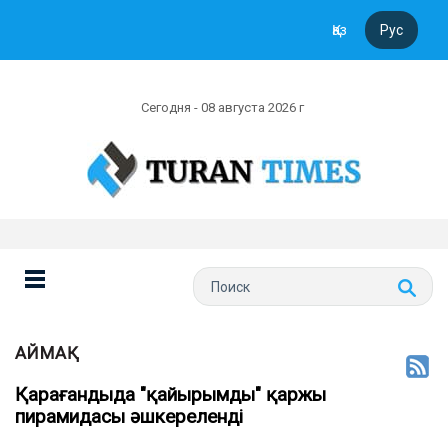
Қаз
Рус
Сегодня - 08 августа 2026 г
АЙМАҚ
Қарағандыда "қайырымды" қаржы
пирамидасы әшкереленді