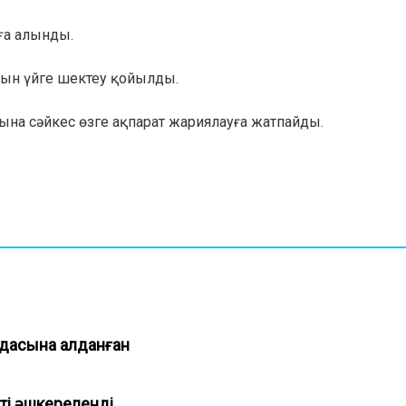
а алынды.
ұрғын үйге шектеу қойылды.
на сәйкес өзге ақпарат жариялауға жатпайды.
идасына алданған
ті әшкереленді