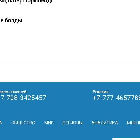
 пәтері тәркіленді
ре болды
рием новостей:
Реклама:
+7-708-3425457
+7-777-465778
А
ОБЩЕСТВО
МИР
РЕГИОНЫ
АНАЛИТИКА
МНЕН