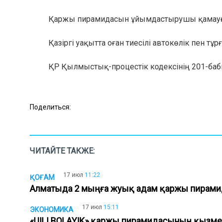
Қаржы пирамидасын ұйымдастырушы қамауғ
Қазіргі уақытта оған тиесілі автокөлік пен т
ҚР Қылмыстық-процестік кодексінің 201-бабы
Поделиться:
ЧИТАЙТЕ ТАКЖЕ:
17 июл
11:22
ҚОҒАМ
Алматыда 2 мыңға жуық адам қаржы пирам
17 июл
15:11
ЭКОНОМИКА
«UILI BOLAYIK» қаржы пирамидасының қызме