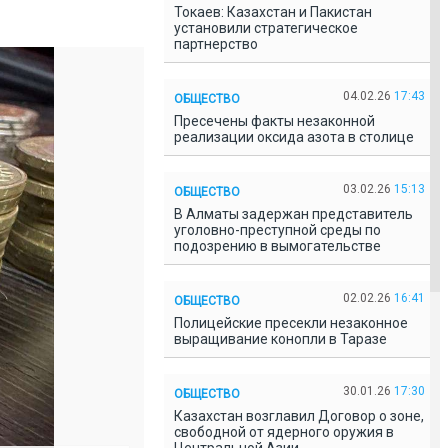
Токаев: Казахстан и Пакистан
установили стратегическое
партнерство
04.02.26
17:43
ОБЩЕСТВО
Пресечены факты незаконной
реализации оксида азота в столице
03.02.26
15:13
ОБЩЕСТВО
В Алматы задержан представитель
уголовно-преступной среды по
подозрению в вымогательстве
02.02.26
16:41
ОБЩЕСТВО
Полицейские пресекли незаконное
выращивание конопли в Таразе
30.01.26
17:30
ОБЩЕСТВО
Казахстан возглавил Договор о зоне,
свободной от ядерного оружия в