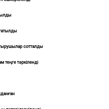
ойылды
қтатылды
стырушылар сотталды
м теңге тәркіленді
алданған