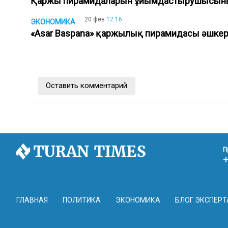
Қаржы пирамидаларын ұйымдастырушысының
20 фев
12:16
ЭКОНОМИКА
«Asar Baspana» қаржылық пирамидасы әшке
Оставить комментарий
П
ГЛАВНАЯ
ПОЛИТИКА
ЭКОНОМИКА
БЛОГ ЭКСПЕРТ