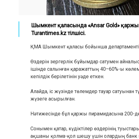
Шымкент қаласында «Ansar Gold» қаржы
Turantimes.kz тілшісі.
ҚМА Шымкент қаласы бойынша департаменті 
Өздерін зергерлік бұйымдар сатумен айналы
ішінде салынған қаражаттың 40–60%-ы көлемі
кепілдік берілетінін уәде еткен.
Алайда, іс жүзінде төлемдер тауар сатуынан
жүзеге асырылған.
Нәтижесінде бұл қаржы пирамидасына 200-ден
Сонымен қатар, күдіктілер өздерінің туыстар
ақшаны қолма-қол шешу үшін олардың банк к