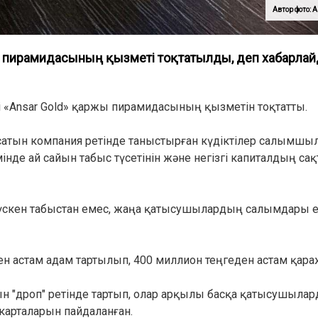
Автор фото
 пирамидасының қызметі тоқтатылды, деп хабарла
«Ansar Gold» қаржы пирамидасының қызметін тоқтатты.
сатын компания ретінде таныстырған күдіктілер салымшыл
нде ай сайын табыс түсетінін және негізгі капиталдың са
 түскен табыстан емес, жаңа қатысушылардың салымдары е
 астам адам тартылып, 400 миллион теңгеден астам қара
ын "дроп" ретінде тартып, олар арқылы басқа қатысушылар
арталарын пайдаланған.