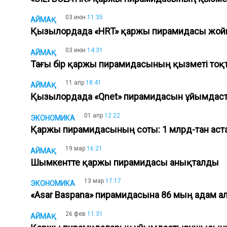
03 июн
11:35
АЙМАҚ
Қызылордада «HRT» қаржы пирамидасы ж
03 июн
14:31
АЙМАҚ
Тағы бір қаржы пирамидасының қызметі то
11 апр
18:41
АЙМАҚ
Қызылордада «Qnet» пирамидасын ұйымда
01 апр
12:22
ЭКОНОМИКА
Қаржы пирамидасының соты: 1 млрд-тан аста
19 мар
16:21
АЙМАҚ
Шымкентте қаржы пирамидасы анықталды
13 мар
17:17
ЭКОНОМИКА
«Asar Baspana» пирамидасына 86 мың адам 
26 фев
11:31
АЙМАҚ