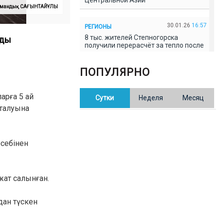
Центральной Азии
: Амандық САҒЫНТАЙҰЛЫ
30.01.26
16:57
РЕГИОНЫ
8 тыс. жителей Степногорска
йды
получили перерасчёт за тепло после
проверки прокуратуры
ПОПУЛЯРНО
30.01.26
16:35
ОБЩЕСТВО
В Казахстане готовят новую
арға 5 ай
Сутки
Неделя
Месяц
редакцию Конституции: меняется
84% текста
қталуына
30.01.26
16:13
ОБЩЕСТВО
себінен
Прокуроры в Павлодарской области
выявили хищения и незаконное
использование спортобъектов
жат салынған.
30.01.26
15:31
РЕГИОНЫ
Учительница из Актобе продавала
дан түскен
баллы ЕНТ по 7 тыс. тенге за балл