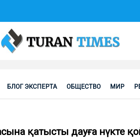
БЛОГ ЭКСПЕРТА
ОБЩЕСТВО
МИР
Р
асына қатысты дауға нүкте қ