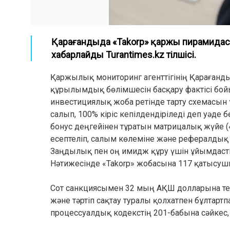
Қарағандыда «Takorp» қаржы пирамидас
хабарлайды Turantimes.kz тілшісі.
Қаржылық мониторинг агенттігінің Қараған
құрылымдық бөлімшесін басқару фактісі бой
инвестициялық жоба ретінде тарту схемасын
салып, 100% кіріс кепілдендіріледі деп уәде
бонус деңгейінен тұратын матрицалық жүйе (
есептеліп, салым көлеміне және рефералдық
Заңдылық пен оң имидж құру үшін ұйымдаст
Нәтижесінде «Takorp» жобасына 117 қатысуш
Сот санкциясымен 32 мың АҚШ долларына тең
және тәртіп сақтау туралы қолхатпен бұлта
процессуалдық кодекстің 201-бабына сәйкес,