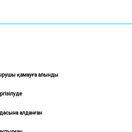
тырушы қамауға алынды
үргізілуде
идасына алданған
дастырған