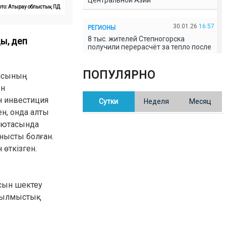
Центральной Азии
ото: Атырау облыстық ПД
30.01.26
16:57
РЕГИОНЫ
8 тыс. жителей Степногорска
ы, деп
получили перерасчёт за тепло после
проверки прокуратуры
ПОПУЛЯРНО
дасының
30.01.26
16:35
ОБЩЕСТВО
ын
В Казахстане готовят новую
н инвестиция
Сутки
Неделя
Месяц
редакцию Конституции: меняется
84% текста
ен, онда алты
алютасында
нысты болған.
30.01.26
16:13
ОБЩЕСТВО
өткізген.
Прокуроры в Павлодарской области
выявили хищения и незаконное
использование спортобъектов
сын шектеу
30.01.26
15:31
РЕГИОНЫ
 Қылмыстық
Учительница из Актобе продавала
баллы ЕНТ по 7 тыс. тенге за балл