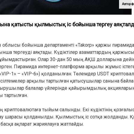
Автор ф
ына қатысты қылмыстық іс бойынша тергеу аяқталд
ды облысы бойынша департаменті «Takorp» қаржы пирами
ынша тергеуді аяқтады. Күдіктілер азаматтардың қаржыс
 ұйымдастырған. Олар 30-дан 50 мың АҚШ долларына дейі
 берген. Пирамида интернет-платформа арқылы жұмыс істег
«VIP-1» – «VIP-6») қолданылған. Төлемдер USDT криптов
 сілтемелер арқылы тартылған қатысушылар санына байла
ырушылар балалар үйлерінде қайырымдылық акцияларын 
ы тартылған.
 криптовалютаға тыйым салынды. Екі күдіктінің қозғалы
ртпау шарасы қолданылды. Қылмыстық іс сотқа жолданды.
 басқа ақпарат жариялауға жатпайды.