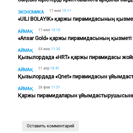
17 июл
15:11
ЭКОНОМИКА
«UILI BOLAYIK» қаржы пирамидасының қызме
17 июл
10:10
АЙМАҚ
«Ansar Gold» қаржы пирамидасының қызмет
03 июн
11:35
АЙМАҚ
Қызылордада «HRT» қаржы пирамидасы ж
11 апр
18:41
АЙМАҚ
Қызылордада «Qnet» пирамидасын ұйымда
26 фев
11:31
АЙМАҚ
Қаржы пирамидаларын ұйымдастырушысының
Оставить комментарий