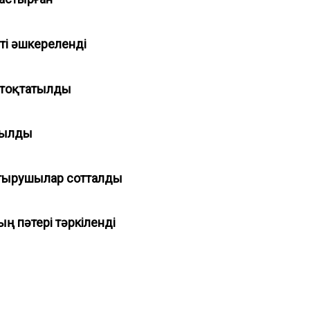
ті әшкереленді
і тоқтатылды
ойылды
стырушылар сотталды
 пәтері тәркіленді