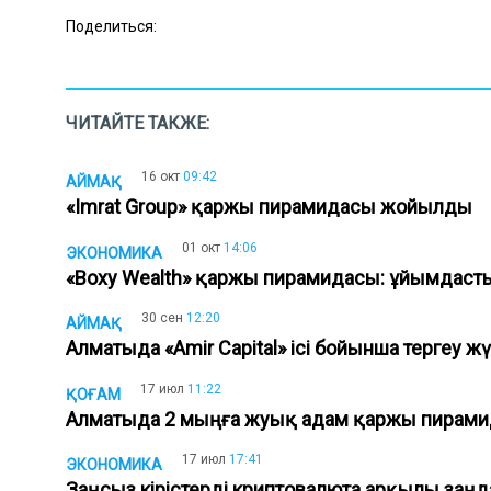
Поделиться:
ЧИТАЙТЕ ТАКЖЕ:
16 окт
09:42
АЙМАҚ
«Imrat Group» қаржы пирамидасы жойылды
01 окт
14:06
ЭКОНОМИКА
«Boxy Wealth» қаржы пирамидасы: ұйымдас
30 сен
12:20
АЙМАҚ
Алматыда «Amir Capital» ісі бойынша тергеу ж
17 июл
11:22
ҚОҒАМ
Алматыда 2 мыңға жуық адам қаржы пирам
17 июл
17:41
ЭКОНОМИКА
Заңсыз кірістерді криптовалюта арқылы заң