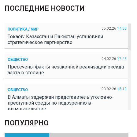
ПОСЛЕДНИЕ НОВОСТИ
05.02.26
14:50
ПОЛИТИКА / МИР
Токаев: Казахстан и Пакистан установили
стратегическое партнерство
04.02.26
17:43
ОБЩЕСТВО
Пресечены факты незаконной реализации оксида
азота в столице
03.02.26
15:13
ОБЩЕСТВО
В Алматы задержан представитель уголовно-
преступной среды по подозрению в
вымогательстве
ПОПУЛЯРНО
02.02.26
16:41
ОБЩЕСТВО
Полицейские пресекли незаконное выращивание