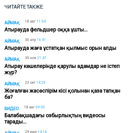
ЧИТАЙТЕ ТАКЖЕ:
18 авг
11:04
АЙМАҚ
Атырауда фельдшер оққа ұшты...
30 апр
16:41
АЙМАҚ
Атырауда жаға ұстатқан қылмыс орын алды
30 ноя
21:47
АЙМАҚ
Атырау көшелерінде қарулы адамдар не істеп
жүр?
23 окт
14:29
АЙМАҚ
Жоғалған жасөспірім кісі қолынан қаза тапқан
ба?
18 авг
09:00
ВИДЕО
Балабақшадағы озбырлықтың видеосы
тарады...
29 июл
14:16