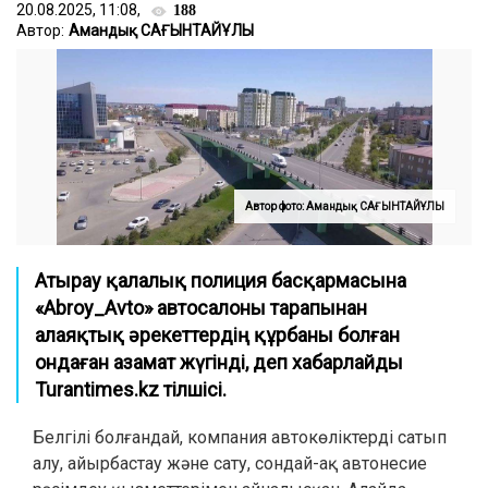
20.08.2025, 11:08,
188
Автор:
Амандық САҒЫНТАЙҰЛЫ
Автор фото: Амандық САҒЫНТАЙҰЛЫ
Атырау қалалық полиция басқармасына
«Abroy_Avto» автосалоны тарапынан
алаяқтық әрекеттердің құрбаны болған
ондаған азамат жүгінді, деп хабарлайды
Turantimes.kz тілшісі.
Белгілі болғандай, компания автокөліктерді сатып
алу, айырбастау және сату, сондай-ақ автонесие