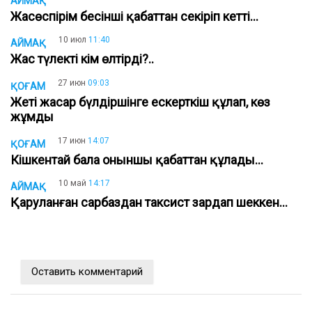
АЙМАҚ
Жасөспірім бесінші қабаттан секіріп кетті...
10 июл
11:40
АЙМАҚ
Жас түлекті кім өлтірді?..
27 июн
09:03
ҚОҒАМ
Жеті жасар бүлдіршінге ескерткіш құлап, көз
жұмды
17 июн
14:07
ҚОҒАМ
Кішкентай бала оныншы қабаттан құлады...
10 май
14:17
АЙМАҚ
Қаруланған сарбаздан таксист зардап шеккен...
Оставить комментарий