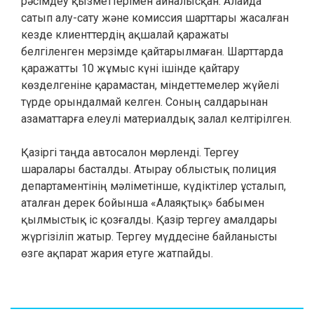
рәсімдеу қызметтерімен айналысқан. Алайда
сатып алу-сату және комиссия шарттары жасалған
кезде клиенттердің ақшалай қаражаты
белгіленген мерзімде қайтарылмаған. Шарттарда
қаражатты 10 жұмыс күні ішінде қайтару
көзделгеніне қарамастан, міндеттемелер жүйелі
түрде орындалмай келген. Соның салдарынан
азаматтарға елеулі материалдық залал келтірілген.
Қазіргі таңда автосалон мөрленді. Тергеу
шаралары басталды. Атырау облыстық полиция
департаментінің мәліметінше, күдіктілер ұсталып,
аталған дерек бойынша «Алаяқтық» бабымен
қылмыстық іс қозғалды. Қазір тергеу амалдары
жүргізіліп жатыр. Тергеу мүддесіне байланысты
өзге ақпарат жария етуге жатпайды.