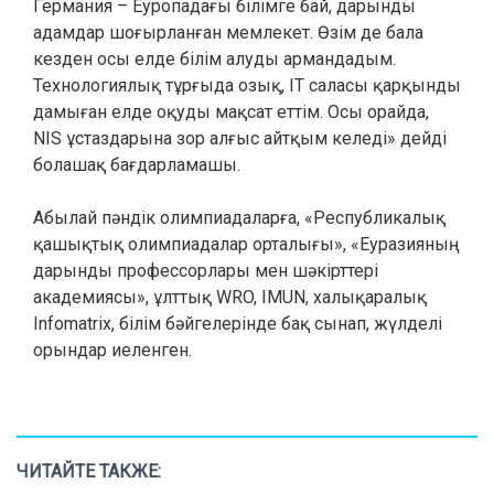
Германия – Еуропадағы білімге бай, дарынды
адамдар шоғырланған мемлекет. Өзім де бала
кезден осы елде білім алуды армандадым.
Технологиялық тұрғыда озық, IT саласы қарқынды
дамыған елде оқуды мақсат еттім. Осы орайда,
NIS ұстаздарына зор алғыс айтқым келеді» дейді
болашақ бағдарламашы.
Абылай пәндік олимпиадаларға, «Республикалық
қашықтық олимпиадалар орталығы», «Еуразияның
дарынды профессорлары мен шәкірттері
академиясы», ұлттық WRO, IMUN, халықаралық
Infomatrix, білім бәйгелерінде бақ сынап, жүлделі
орындар иеленген.
ЧИТАЙТЕ ТАКЖЕ: