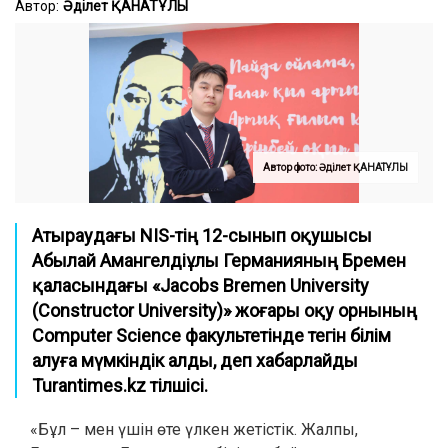
Автор:
Әділет ҚАНАТҰЛЫ
Автор фото: Әділет ҚАНАТҰЛЫ
Атыраудағы NIS-тің 12-сынып оқушысы
Абылай Амангелдіұлы Германияның Бремен
қаласындағы «Jacobs Bremen University
(Constructor University)» жоғары оқу орнының
Computer Science факультетінде тегін білім
алуға мүмкіндік алды
, деп хабарлайды
Turantimes.kz тілшісі.
«Бұл – мен үшін өте үлкен жетістік. Жалпы,