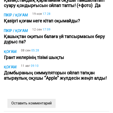
Қазақстандық қарапайым оқушы тамшылатып
суару қондырғысын ойлап тапты! (+фото) Да
19 ноя
17:28
ПІКІР / ҚОҒАМ
Қазіргі қоғам неге кітап оқымайды?
12 сен
17:09
ПІКІР / ҚОҒАМ
Қашықтан оқитын балаға үй тапсырмасын беру
дұрыс па?
08 сен
05:28
ҚОҒАМ
Грант иелерінің тізімі шықты
11 авг
09:10
ҚОҒАМ
Домбыраның симмуляторын ойлап тапқан
атыраулық оқушы “Apple” жүлдесін жеңіп алды!
Оставить комментарий