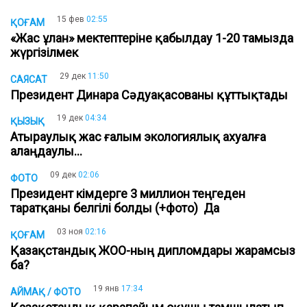
15 фев
02:55
ҚОҒАМ
«Жас ұлан» мектептеріне қабылдау 1-20 тамызда
жүргізілмек
29 дек
11:50
САЯСАТ
Президент Динара Сәдуақасованы құттықтады
19 дек
04:34
ҚЫЗЫҚ
Атыраулық жас ғалым экологиялық ахуалға
алаңдаулы...
09 дек
02:06
ФОТО
Президент кімдерге 3 миллион теңгеден
таратқаны белгілі болды (+фото) Да
03 ноя
02:16
ҚОҒАМ
Қазақстандық ЖОО-ның дипломдары жарамсыз
ба?
19 янв
17:34
АЙМАҚ / ФОТО