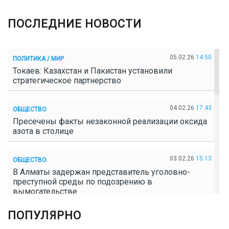
ПОСЛЕДНИЕ НОВОСТИ
05.02.26
14:50
ПОЛИТИКА / МИР
Токаев: Казахстан и Пакистан установили
стратегическое партнерство
04.02.26
17:43
ОБЩЕСТВО
Пресечены факты незаконной реализации оксида
азота в столице
03.02.26
15:13
ОБЩЕСТВО
В Алматы задержан представитель уголовно-
преступной среды по подозрению в
вымогательстве
ПОПУЛЯРНО
02.02.26
16:41
ОБЩЕСТВО