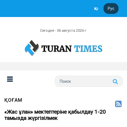
Қаз
Рус
Сегодня - 06 августа 2026 г
ҚОҒАМ
«Жас ұлан» мектептеріне қабылдау 1-20
тамызда жүргізілмек