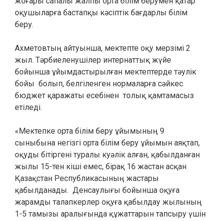
жоғары сапалы жалпы орта білім берумен қатар
оқушыларға бастапқы кәсіптік бағдарлы білім
беру.
Ахметовтың айтуынша, мектепте оқу мерзімі 2
жыл. Тәрбиеленушілер интернаттық жүйе
бойынша ұйымдастырылған мектептерде тәулік
бойы болып, белгіленген нормаларға сәйкес
бюджет қаражаты есебінен толық қамтамасыз
етіледі.
«Мектепке орта білім беру ұйымының 9
сыныбына негізгі орта білім беру ұйымын аяқтап,
оқуды бітіргені туралы куәлік алған, қабылданған
жылы 15-тен кіші емес, бірақ 16 жастан асқан
Қазақстан Республикасының жастары
қабылданады. Денсаулығы бойынша оқуға
жарамды талапкерлер оқуға қабылдау жылының
1-5 тамызы аралығында құжаттарын тапсыру үшін