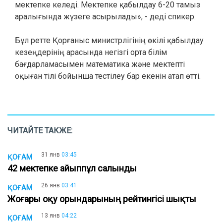
мектепке келеді. Мектепке қабылдау 6-20 тамыз
аралығында жүзеге асырылады», - деді спикер.
Бұл ретте Қорғаныс министрлігінің өкілі қабылдау
кезеңдерінің арасында негізгі орта білім
бағдарламасымен математика және мектепті
оқыған тілі бойынша тестілеу бар екенін атап өтті.
ЧИТАЙТЕ ТАКЖЕ:
31 янв
03:45
ҚОҒАМ
42 мектепке айыппұл салынды
26 янв
03:41
ҚОҒАМ
Жоғары оқу орындарының рейтингісі шықты
13 янв
04:22
ҚОҒАМ