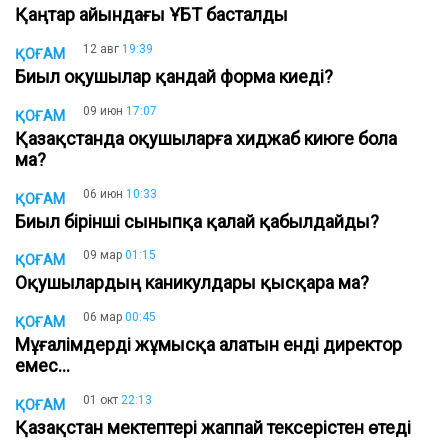
Қаңтар айындағы ҰБТ басталды
12 авг
19:39
ҚОҒАМ
Биыл оқушылар қандай форма киеді?
09 июн
17:07
ҚОҒАМ
Қазақстанда оқушыларға хиджаб киюге бола
ма?
06 июн
10:33
ҚОҒАМ
Биыл бірінші сыныпқа қалай қабылдайды?
09 мар
01:15
ҚОҒАМ
Оқушылардың каникулдары қысқара ма?
06 мар
00:45
ҚОҒАМ
Мұғалімдерді жұмысқа алатын енді директор
емес...
01 окт
22:13
ҚОҒАМ
Қазақстан мектептері жаппай тексерістен өтеді