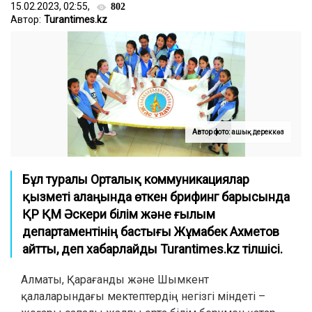
15.02.2023, 02:55,
802
Автор:
Turantimes.kz
Автор фото: ашық дереккөз
Бұл туралы Орталық коммуникациялар
қызметі алаңында өткен брифинг барысында
ҚР ҚМ Әскери білім және ғылым
департаментінің бастығы Жұмабек Ахметов
айтты
, деп хабарлайды Turantimes.kz тілшісі.
Алматы, Қарағанды және Шымкент
қалаларындағы мектептердің негізгі міндеті –