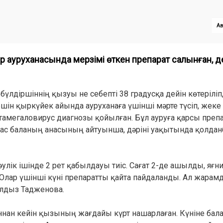
Ав
р ауруханасында мерзімі өткен препарат салынған, д
бүлдіршіннің қызуы не себепті 38 градусқа дейін көтеріліп
ін қыркүйек айында ауруханаға үшінші мәрте түсіп, жеке
мегаловирус диагнозы қойылған. Бұл ауруға қарсы препар
уқас баланың анасының айтуынша, дәріні уақытында қолдан
улік ішінде 2 рет қабылдауы тиіс. Сағат 2-де ашылды, яғни 
к. Олар үшінші күні препаратты қайта пайдаланды. Ал жара
ұлдыз Тадженова.
нан кейін қызының жағдайы күрт нашарлаған. Күніне бал