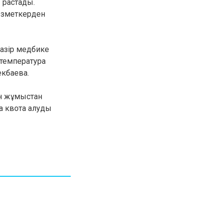
 растады.
30.01.26
15:11
ызметкерден
РЕГИОНЫ
Бектенов посетил Павлодарскую
область и проверил энергетическую
инфраструктуру региона
Қазір медбике
 температура
Все новости
кбаева.
ін жұмыстан
а квота алуды