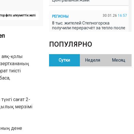
Центральной Азии
30.01.26
16:57
тор фото: әлеуметтік желі
РЕГИОНЫ
8 тыс. жителей Степногорска
получили перерасчёт за тепло после
проверки прокуратуры
еп
ПОПУЛЯРНО
30.01.26
16:35
ОБЩЕСТВО
В Казахстане готовят новую
, аяқ-қолы
Сутки
Неделя
Месяц
редакцию Конституции: меняется
 зертхананың
84% текста
ат тиісті
баса,
30.01.26
16:13
ОБЩЕСТВО
Прокуроры в Павлодарской области
выявили хищения и незаконное
использование спортобъектов
түнгі сағат 2-
мдылық мерзімі
30.01.26
15:31
РЕГИОНЫ
Учительница из Актобе продавала
баллы ЕНТ по 7 тыс. тенге за балл
аның дене