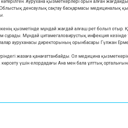
 көтерілген. Аурухана қызметкерлері орын алған жағдайды
ы. Облыстық денсаулық сақтау басқармасы медициналық қ
ы.
бикенің қызметінде мұндай жағдай алғаш рет болып отыр. 
рім сұрады. Мұндай цитамегаловирустық инфекция кезінде
алалар ауруханасы директорының орынбасары Гүлжан Ерме
үріндегі жазаға қанағаттанбайды. Ол медицина қызметкер
көрсету үшін елордадағы Ана мен бала ұлттық орталығын