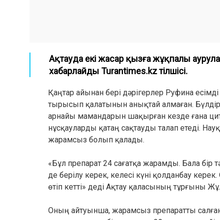
Ақтауда екі жасар қызға жұқпалы аурула
хабарлайды Turantimes.kz тілшісі.
Қаңтар айынан бері дәрігерлер Руфина есімді 
тырысып қалатынын анықтай алмаған. Бүлдірш
арнайы мамандарын шақырған кезде ғана цита
нұсқауларды қатаң сақтауды талап етеді. На
жарамсыз болып қалады.
«Бұл препарат 24 сағатқа жарамды. Бала бір тә
де берілу керек, келесі күні қолданбау кере
өтіп кетті» деді Ақтау қаласының тұрғыны Ж
Оның айтуынша, жарамсыз препаратты салған