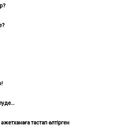
ұр?
ме?
р!
тілуде…
 әжетханаға тастап өлтірген