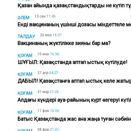
Қазан айында қазақстандықтарды не күтіп т
13 сен
11:45
ӘЛЕМ
Енді вакцинаның үшінші дозасы міндеттеле 
20 июл
16:37
ТАЛДАУ
Вакцинаның жүктілікке зияны бар ма?
15 июн
16:36
ҚОҒАМ
ШҰҒЫЛ: Қазақстанда аптап ыстық күтілуде!
27 апр
04:27
ҚОҒАМ
ДАБЫЛ! Қазақстанға аптап ыстық келе жаты
31 мар
21:26
ҚОҒАМ
Алдағы күндері ауа-райының күрт өзгеруі кү
11 фев
16:06
ҚОҒАМ
Батыс Қазақстанда жас ана жаңа туған сәбиін
08 фев
21:01