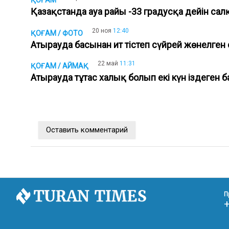
ҚОҒАМ
Қазақстанда ауа райы -33 градусқа дейін с
20 ноя
12:40
ҚОҒАМ / ФОТО
Атырауда басынан ит тістеп сүйрей жөнелген
22 май
11:31
ҚОҒАМ / АЙМАҚ
Атырауда тұтас халық болып екі күн іздеген
Оставить комментарий
П