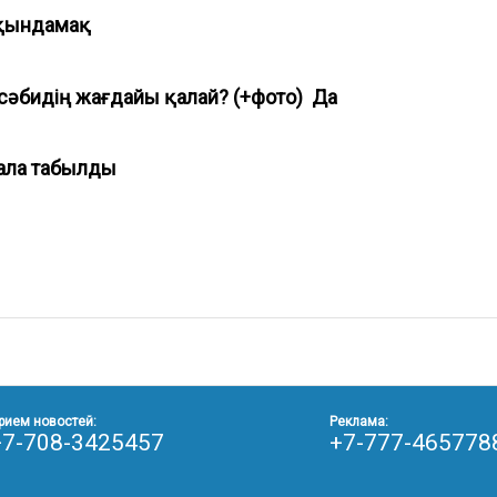
алқындамақ
 сәбидің жағдайы қалай? (+фото) Да
 бала табылды
рием новостей:
Реклама:
+7-708-3425457
+7-777-465778