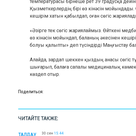
температурасы бірнеше рет 39 градусқа дейін
Қызметкерлердің бірі өз кінәсін мойындад
кешірім хатын қабылдап, оған сөгіс жариялад
«Әзірге тек сөгіс жариялаймыз. Өйткені мед
өз кінәсін мойындап, баланың әкесінен кеші
болуы қалыпты» деп түсіндірді Маңғыстау б
Алайда, зардап шеккен қыздың анасы сөгіс т
шығарып, балаға сапалы медициналық көмек 
көздеп отыр.
Поделиться:
ЧИТАЙТЕ ТАКЖЕ:
30 сен
15:44
ТАЛДАУ