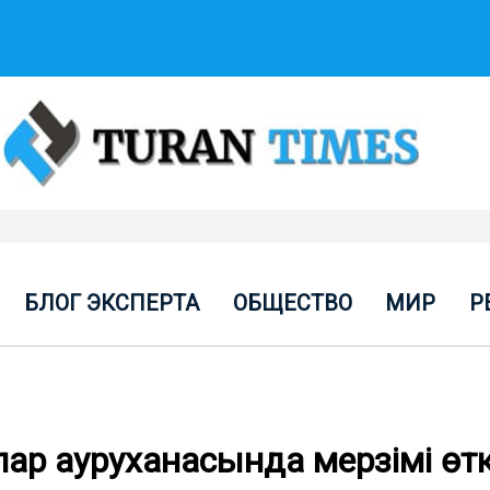
БЛОГ ЭКСПЕРТА
ОБЩЕСТВО
МИР
Р
ар ауруханасында мерзімі өт