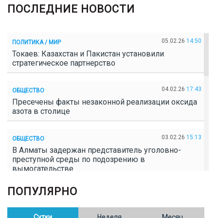
ПОСЛЕДНИЕ НОВОСТИ
05.02.26
14:50
ПОЛИТИКА / МИР
Токаев: Казахстан и Пакистан установили
стратегическое партнерство
04.02.26
17:43
ОБЩЕСТВО
Пресечены факты незаконной реализации оксида
азота в столице
03.02.26
15:13
ОБЩЕСТВО
В Алматы задержан представитель уголовно-
преступной среды по подозрению в
вымогательстве
ПОПУЛЯРНО
02.02.26
16:41
ОБЩЕСТВО
Полицейские пресекли незаконное выращивание
конопли в Таразе
Сутки
Неделя
Месяц