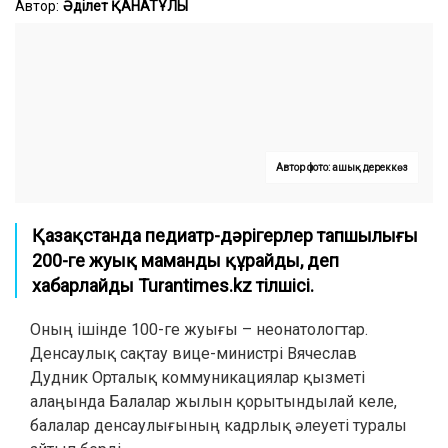
Автор:
Әділет ҚАНАТҰЛЫ
Автор фото: ашық дереккөз
Қазақстанда педиатр-дәрігерлер тапшылығы
200-ге жуық маманды құрайды, деп
хабарлайды Turantimes.kz тілшісі.
Оның ішінде 100-ге жуығы – неонатологтар.
Денсаулық сақтау вице-министрі Вячеслав
Дудник Орталық коммуникациялар қызметі
алаңында Балалар жылын қорытындылай келе,
балалар денсаулығының кадрлық әлеуеті туралы