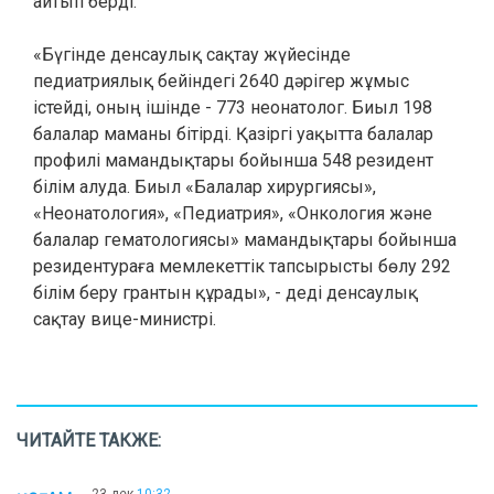
айтып берді.
«Бүгінде денсаулық сақтау жүйесінде
педиатриялық бейіндегі 2640 дәрігер жұмыс
істейді, оның ішінде - 773 неонатолог. Биыл 198
балалар маманы бітірді. Қазіргі уақытта балалар
профилі мамандықтары бойынша 548 резидент
білім алуда. Биыл «Балалар хирургиясы»,
«Неонатология», «Педиатрия», «Онкология және
балалар гематологиясы» мамандықтары бойынша
резидентураға мемлекеттік тапсырысты бөлу 292
білім беру грантын құрады», - деді денсаулық
сақтау вице-министрі.
ЧИТАЙТЕ ТАКЖЕ: