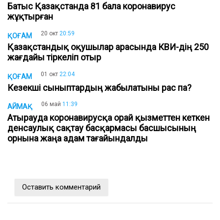
Батыс Қазақстанда 81 бала коронавирус
жұқтырған
20 окт
20:59
ҚОҒАМ
Қазақстандық оқушылар арасында КВИ-дің 250
жағдайы тіркеліп отыр
01 окт
22:04
ҚОҒАМ
Кезекші сыныптардың жабылатыны рас па?
06 май
11:39
АЙМАҚ
Атырауда коронавирусқа орай қызметтен кеткен
денсаулық сақтау басқармасы басшысының
орнына жаңа адам тағайындалды
Оставить комментарий