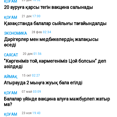
23 дек
10:32
ҚОҒАМ
20 ауруға қарсы тегін вакцина салынады
21 дек
17:00
ҚОҒАМ
Қазақстанда балалар сыйлығы тағайындалды
28 фев
02:34
ЭКОНОМИКА
Дәрігерлер мен медбикелердің жалақысы
өседі
20 дек
01:56
САЯСАТ
"Көргеніміз той, көрмегеніміз Цой болсын" деп
әзілдеді
15 окт
02:27
АЙМАҚ
Атырауда 2 мыңға жуық бала егілді
07 май
03:09
ҚОҒАМ
Балалар үйінде вакцина алуға мәжбүрлеп жатыр
ма?
23 ноя
19:43
ҚОҒАМ