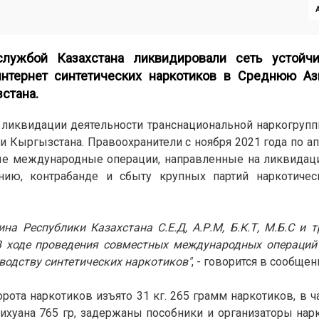
А
ужбой Казахстана ликвидировали сеть устойчи
интернет синтетических наркотиков в Среднюю Аз
стана.
о ликвидации деятельности транснациональной наркогруп
 и Кыргызстана. Правоохранители с ноября 2021 года по а
ные международные операции, направленные на ликвидац
нию, контрабанде и сбыту крупных партий наркотичес
а Республики Казахстана С.Е.Д, А.Р.М, Б.К.Т, М.Б.С и 
. В ходе проведения совместных международных операций
водству синтетических наркотиков"
, - говорится в сообщен
рота наркотиков изъято 31 кг. 265 грамм наркотиков, в ч
рихуана 765 гр, задержаны пособники и организаторы нарк