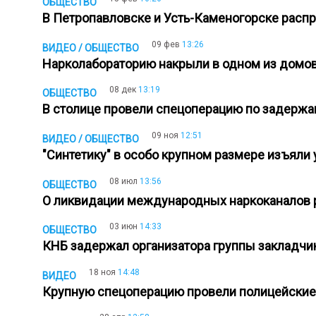
ОБЩЕСТВО
В Петропавловске и Усть-Каменогорске расп
09 фев
13:26
ВИДЕО / ОБЩЕСТВО
Нарколабораторию накрыли в одном из домо
08 дек
13:19
ОБЩЕСТВО
В столице провели спецоперацию по задерж
09 ноя
12:51
ВИДЕО / ОБЩЕСТВО
"Синтетику" в особо крупном размере изъяли
08 июл
13:56
ОБЩЕСТВО
О ликвидации международных наркоканалов 
03 июн
14:33
ОБЩЕСТВО
КНБ задержал организатора группы закладч
18 ноя
14:48
ВИДЕО
Крупную спецоперацию провели полицейские