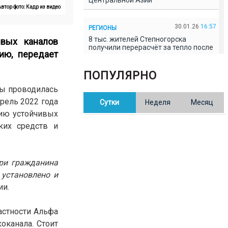
Центральной Азии
втор фото: Кадр из видео
30.01.26
16:57
РЕГИОНЫ
8 тыс. жителей Степногорска
вых каналов
получили перерасчёт за тепло после
ию, передает
проверки прокуратуры
ПОПУЛЯРНО
30.01.26
16:35
ОБЩЕСТВО
пы проводилась
В Казахстане готовят новую
прель 2022 года
Сутки
Неделя
Месяц
редакцию Конституции: меняется
84% текста
ию устойчивых
ких средств и
30.01.26
16:13
ОБЩЕСТВО
Прокуроры в Павлодарской области
выявили хищения и незаконное
три гражданина
использование спортобъектов
 установлено и
ии.
30.01.26
15:31
РЕГИОНЫ
Учительница из Актобе продавала
астности Альфа
баллы ЕНТ по 7 тыс. тенге за балл
оканала. Стоит