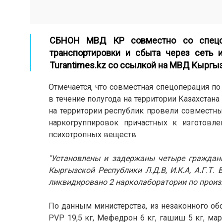
СБНОН МВД КР совместно со спецсл
транспортировки и сбыта через сеть 
Turantimes.kz
со ссылкой на МВД Кыргыз
Отмечается, что совместная спецоперация п
в течение полугода на территории Казахстана
на территории республик провели совмест
наркогруппировок причастных к изготовле
психотропных веществ.
"Установлены и задержаны четыре гражданин
Кыргызской Республики Л.Д.В, И.К.А, А.Г.Т
ликвидировано 2 нарколаборатории по произ
По данным министерства, из незаконного обо
PVP 19,5 кг, Мефедрон 6 кг, гашиш 5 кг, ма