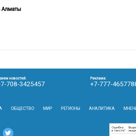
 в Алматы
рием новостей:
Реклама:
+7-708-3425457
+7-777-465778
А
ОБЩЕСТВО
МИР
РЕГИОНЫ
АНАЛИТИКА
МНЕН