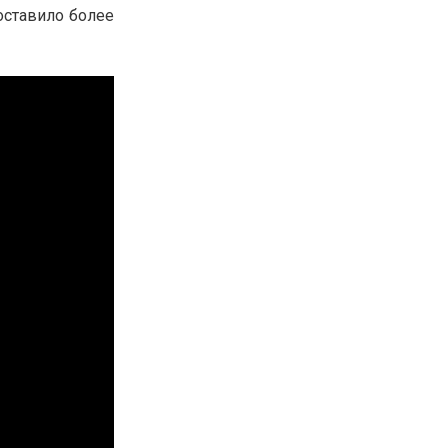
оставило более
30.01.26
15:11
РЕГИОНЫ
Бектенов посетил Павлодарскую
область и проверил энергетическую
инфраструктуру региона
Все новости