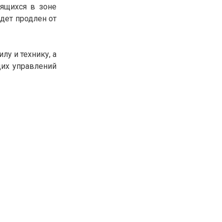
дящихся в зоне
удет продлен от
у и технику, а
щих управлений