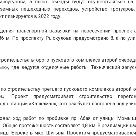
нсугурова, а также съезды будут осуществляться на 
земных пешеходных переходов, устройство тротуаров,
т планируется в 2022 году.
ения транспортной развязки на пересечении проспект
6 м. По проспекту Рыскулова предусмотрено 8, а по ул
строительства второго пускового комплекса второй очеред
к», где ведутся отделочные работы. Технический запус
по строительству третьего пускового комплекса второй 
н». Проект предусматривает строительство перегон
» до станции «Калкаман», которая будет построена под ул
ровал ход работ по пробивке пр. Абая от улицы Момы
. Общая протяженность составляет 4,8 км. В реализации на
лицы Береке в мкр. Шугыла. Проектом предусматривается