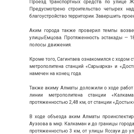
Проезд транспортных средств по улице Жа
Предусмотрено строительство четырех над
благоустройство территории. Завершить проек
Аким города также проверил темпы возвед
улицыЕмцова. Протяженность эстакады — 18
полосы движения.
Кроме того, Сагинтаев ознакомился с ходом 
метрополитена станций «Сарыарка» и «Досты
намечен на конец года.
Также акиму Алматы доложили о ходе работ 
линии метрополитена станции «Калкама
протяженностью 2,48 км, от станции «Достык
В ходе объезда аким Алматы проинспекти
Ауэзова в мкр. Калкаман и до границы города
протяженностью 3 км, от улицы Яссауи до у