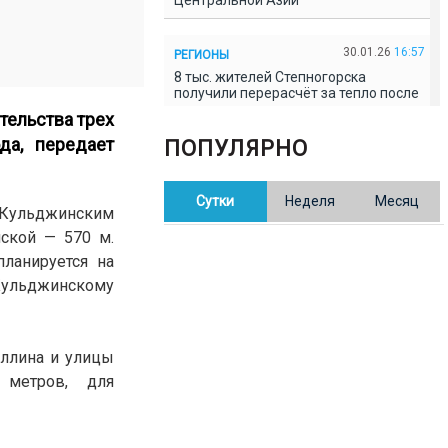
Центральной Азии
30.01.26
16:57
РЕГИОНЫ
8 тыс. жителей Степногорска
получили перерасчёт за тепло после
проверки прокуратуры
тельства трех
да, передает
ПОПУЛЯРНО
30.01.26
16:35
ОБЩЕСТВО
В Казахстане готовят новую
Сутки
Неделя
Месяц
редакцию Конституции: меняется
с Кульджинским
84% текста
ской — 570 м.
ланируется на
30.01.26
16:13
ОБЩЕСТВО
 Кульджинскому
Прокуроры в Павлодарской области
выявили хищения и незаконное
использование спортобъектов
уллина и улицы
 метров, для
30.01.26
15:31
РЕГИОНЫ
Учительница из Актобе продавала
баллы ЕНТ по 7 тыс. тенге за балл