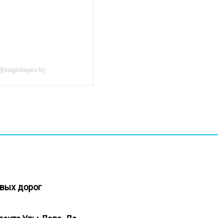
sagintayev.b)
новых дорог