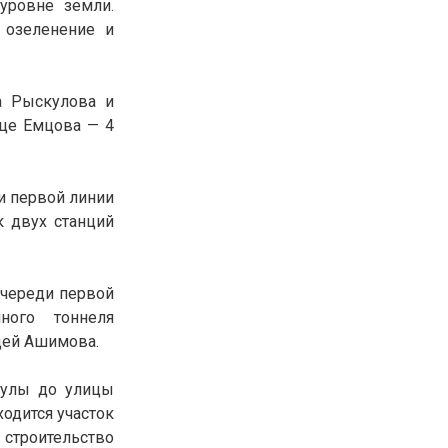
уровне земли.
30.01.26
15:11
РЕГИОНЫ
 озеленение и
Бектенов посетил Павлодарскую
область и проверил энергетическую
инфраструктуру региона
а Рыскулова и
ице Емцова — 4
Все новости
и первой линии
к двух станций
очереди первой
ного тоннеля
ицей Ашимова.
шулы до улицы
ходится участок
 строительство