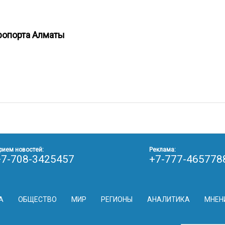
эропорта Алматы
рием новостей:
Реклама:
+7-708-3425457
+7-777-465778
А
ОБЩЕСТВО
МИР
РЕГИОНЫ
АНАЛИТИКА
МНЕН