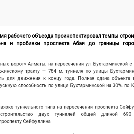
мя рабочего объезда проинспектировал темпы строи
ена и пробивки проспекта Абая до границы горо
чных ворот» Алматы, на пересечении ул. Бухтарминской 
джинскому тракту — 784 м, туннеля по улицы Бухтармин
ть для движения к концу года. Полная сдача объекта п
пускную способность по улице Бухтарминской на 30%, по
звязке туннельного типа на пересечении проспекта Сейф
 строительство двух туннелей общей длиной 690
проспекту Сейфуллина.