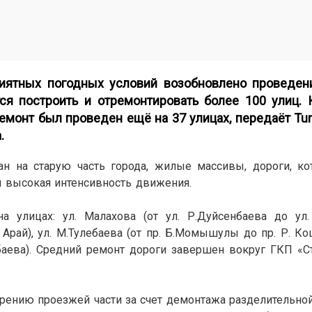
риятных погодных условий возобновлено проведе
ся построить и отремонтировать более 100 улиц. 
емонт был проведен ещё на 37 улицах, передаёт
Tu
.
ан на старую часть города, жилые массивы, дороги, к
я высокая интенсивность движения.
а улицах: ул. Малахова (от ул. Р.Дуйсенбаева до ул. 
 Арай), ул. М.Тулебаева (от пр. Б.Момышулы до пр. Р. Кош
абаева). Средний ремонт дороги завершен вокруг ГКП «
ению проезжей части за счет демонтажа разделительной