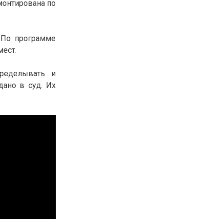
емонтирована по
30.01.26
15:11
РЕГИОНЫ
Бектенов посетил Павлодарскую
область и проверил энергетическую
 По программе
инфраструктуру региона
мест.
Все новости
еределывать и
дано в суд. Их