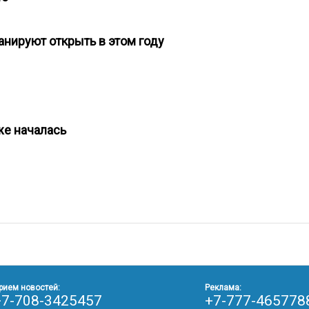
анируют открыть в этом году
уже началась
рием новостей:
Реклама:
+7-708-3425457
+7-777-465778