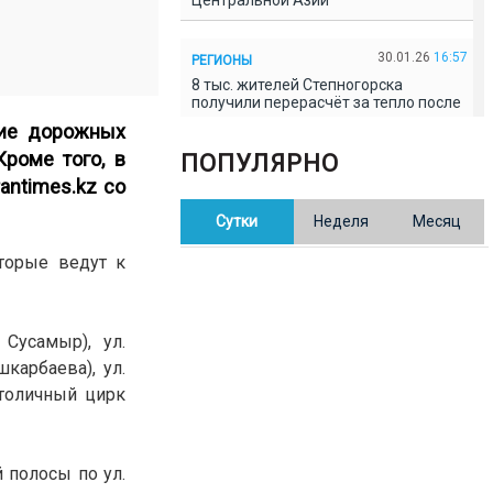
Центральной Азии
30.01.26
16:57
РЕГИОНЫ
8 тыс. жителей Степногорска
получили перерасчёт за тепло после
проверки прокуратуры
ние дорожных
Кроме того, в
ПОПУЛЯРНО
30.01.26
16:35
ОБЩЕСТВО
rantimes.kz
со
В Казахстане готовят новую
Сутки
Неделя
Месяц
редакцию Конституции: меняется
84% текста
оторые ведут к
30.01.26
16:13
ОБЩЕСТВО
Прокуроры в Павлодарской области
Сусамыр), ул.
выявили хищения и незаконное
использование спортобъектов
карбаева), ул.
Столичный цирк
30.01.26
15:31
РЕГИОНЫ
Учительница из Актобе продавала
баллы ЕНТ по 7 тыс. тенге за балл
 полосы по ул.