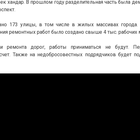
ибек хандар. В прошлом году разделительная часть была д
оспект.
ано 173 улицы, в том числе в жилых массивах города.
ния ремонтных работ было создано свыше 4 тыс. рабочих 
а и ремонта дорог, работы приниматься не будут. П
счет. Также на недобросовестных подрядчиков будет по