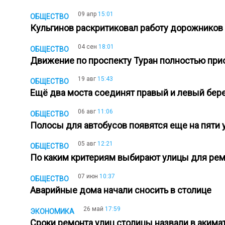
09 апр
15:01
ОБЩЕСТВО
Кульгинов раскритиковал работу дорожников
04 сен
18:01
ОБЩЕСТВО
Движение по проспекту Туран полностью при
19 авг
15:43
ОБЩЕСТВО
Ещё два моста соединят правый и левый бер
06 авг
11:06
ОБЩЕСТВО
Полосы для автобусов появятся еще на пяти 
05 авг
12:21
ОБЩЕСТВО
По каким критериям выбирают улицы для рем
07 июн
10:37
ОБЩЕСТВО
Аварийные дома начали сносить в столице
26 май
17:59
ЭКОНОМИКА
Сроки ремонта улиц столицы назвали в аким