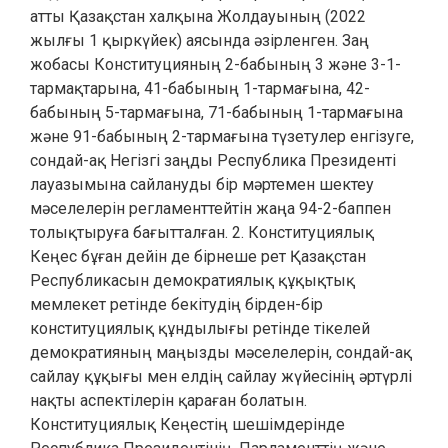
атты Қазақстан халқына Жолдауының (2022
жылғы 1 қыркүйек) аясында әзірленген. Заң
жобасы Конституцияның 2-бабының 3 және 3-1-
тармақтарына, 41-бабының 1-тармағына, 42-
бабының 5-тармағына, 71-бабының 1-тармағына
және 91-бабының 2-тармағына түзетулер енгізуге,
сондай-ақ Негізгі заңды Республика Президенті
лауазымына сайлануды бір мәртемен шектеу
мәселелерін регламенттейтін жаңа 94-2-баппен
толықтыруға бағытталған. 2. Конституциялық
Кеңес бұған дейін де бірнеше рет Қазақстан
Республикасын демократиялық құқықтық
мемлекет ретінде бекітудің бірден-бір
конституциялық құндылығы ретінде тікелей
демократияның маңызды мәселелерін, сондай-ақ
сайлау құқығы мен елдің сайлау жүйесінің әртүрлі
нақты аспектілерін қараған болатын.
Конституциялық Кеңестің шешімдерінде