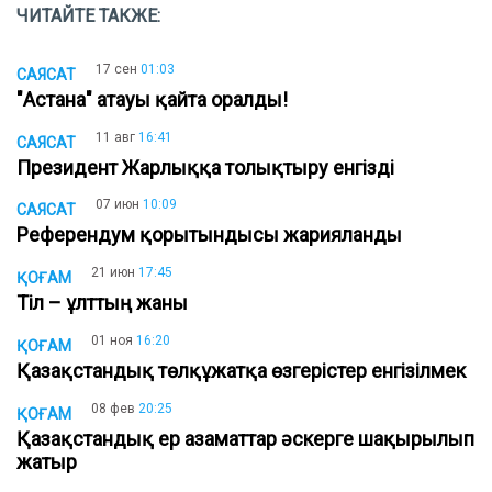
ЧИТАЙТЕ ТАКЖЕ:
17 сен
01:03
САЯСАТ
"Астана" атауы қайта оралды!
11 авг
16:41
САЯСАТ
Президент Жарлыққа толықтыру енгізді
07 июн
10:09
САЯСАТ
Референдум қорытындысы жарияланды
21 июн
17:45
ҚОҒАМ
Тіл – ұлттың жаны
01 ноя
16:20
ҚОҒАМ
Қазақстандық төлқұжатқа өзгерістер енгізілмек
08 фев
20:25
ҚОҒАМ
Қазақстандық ер азаматтар әскерге шақырылып
жатыр