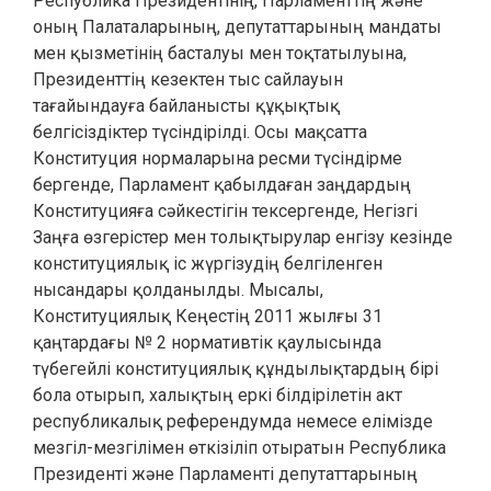
Республика Президентінің, Парламенттің және
оның Палаталарының, депутаттарының мандаты
мен қызметінің басталуы мен тоқтатылуына,
Президенттің кезектен тыс сайлауын
тағайындауға байланысты құқықтық
белгісіздіктер түсіндірілді. Осы мақсатта
Конституция нормаларына ресми түсіндірме
бергенде, Парламент қабылдаған заңдардың
Конституцияға сәйкестігін тексергенде, Негізгі
Заңға өзгерістер мен толықтырулар енгізу кезінде
конституциялық іс жүргізудің белгіленген
нысандары қолданылды. Мысалы,
Конституциялық Кеңестің 2011 жылғы 31
қаңтардағы № 2 нормативтік қаулысында
түбегейлі конституциялық құндылықтардың бірі
бола отырып, халықтың еркі білдірілетін акт
республикалық референдумда немесе елімізде
мезгіл-мезгілімен өткізіліп отыратын Республика
Президенті және Парламенті депутаттарының