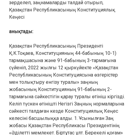
зерделеп, заңнамаларды талдай отырып,
Қазақстан Республикасының Конституциялық
Кеңесі
анықтады:
Қазақстан Республикасының Президенті
Қ.К.Тоқаев, Конституцияның 44-бабының 10-1)
тармақшасына және 91-бабының 3-тармағына
сүйеніп, 2022 жылғы 12 қыркүйекте «Қазақстан
Республикасының Конституциясына өзгерістер
мен толықтыру енгізу туралы» заңның
жобасының Конституцияның 91-бабының 2-
тармағына сәйкестігін қарау туралы өтініш кіргізді.
Келіп түскен өтінішті Негізгі Заңның нормаларына
сәйкесті талдаған кезде Конституциялық Кеңес
келесіні басшылыққа алды. 1. Ұсынылған Заң
жобасы Қазақстан Республикасы Президентінің
«Әділетті мемлекет. Біртұтас ұлт. Берекелі қоғам»