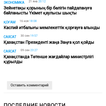
21 янв
20:12
ЭКОНОМИКА
Зейнетақы қорының бір бөлігін пайдалануға
байланысты Үкімет қаулысы шықты
16 ноя
18:08
ҚОҒАМ
Каспий итбалығы мемлекеттік қорғауға алынды
30 сен
19:57
САЯСАТ
Қазақстан Президенті жаңа Заңға қол қойды
09 сен
23:27
САЯСАТ
Қазақстанда Төтенше жағдайлар министрлігі
құрылды
Оставить комментарий
ПОСЛЕДНИЕ НОВОСТИ