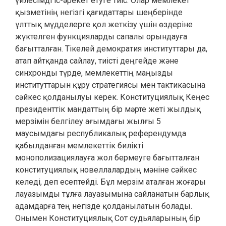
үйлесімді іс-әрекет етуге тиіс. Олар мемлекет
қызметінің негізгі қағидаттары шеңберінде
ұлттық мүдделерге қол жеткізу үшін өздеріне
жүктелген функцияларды сапалы орындауға
бағытталған. Тікелей демократия институттары да,
атап айтқанда сайлау, тиісті деңгейде және
синхронды түрде, мемлекеттің маңызды
институттарын құру стратегиясы мен тактикасына
сәйкес қолданылуы керек. Конституциялық Кеңес
президенттік мандаттың бір мәрте жеті жылдық
мерзімін белгілеу ағымдағы жылғы 5
маусымдағы республикалық референдумда
қабылданған мемлекеттік билікті
монополизациялауға жол бермеуге бағытталған
конституциялық новеллалардың мәніне сәйкес
келеді, деп есептейді. Бұл мерзім аталған жоғары
лауазымды тұлға лауазымына сайланатын барлық
адамдарға тең негізде қолданылатын болады.
Онымен Конституциялық Сот судьяларының бір