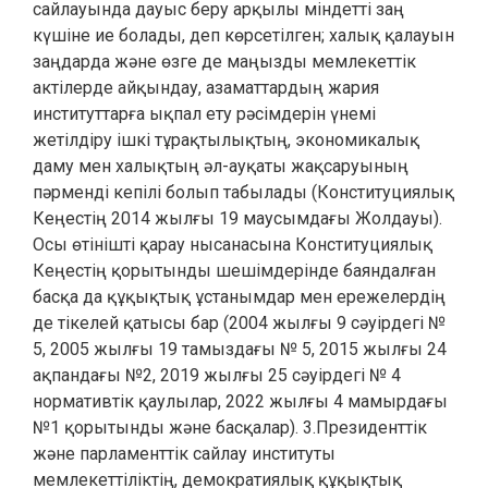
сайлауында дауыс беру арқылы міндетті заң
күшіне ие болады, деп көрсетілген; халық қалауын
заңдарда және өзге де маңызды мемлекеттік
актілерде айқындау, азаматтардың жария
институттарға ықпал ету рәсімдерін үнемі
жетілдіру ішкі тұрақтылықтың, экономикалық
даму мен халықтың әл-ауқаты жақсаруының
пәрменді кепілі болып табылады (Конституциялық
Кеңестің 2014 жылғы 19 маусымдағы Жолдауы).
Осы өтінішті қарау нысанасына Конституциялық
Кеңестің қорытынды шешімдерінде баяндалған
басқа да құқықтық ұстанымдар мен ережелердің
де тікелей қатысы бар (2004 жылғы 9 сәуірдегі №
5, 2005 жылғы 19 тамыздағы № 5, 2015 жылғы 24
ақпандағы №2, 2019 жылғы 25 сәуірдегі № 4
нормативтік қаулылар, 2022 жылғы 4 мамырдағы
№1 қорытынды және басқалар). 3.Президенттік
және парламенттік сайлау институты
мемлекеттіліктің, демократиялық құқықтық