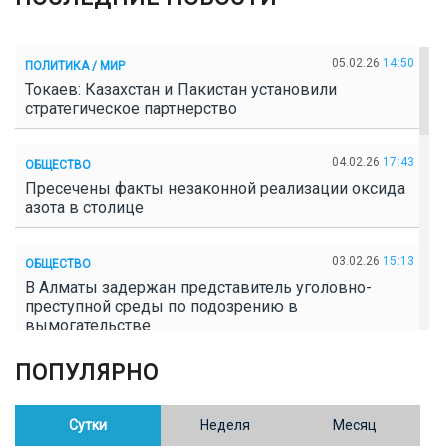
05.02.26
14:50
ПОЛИТИКА / МИР
Токаев: Казахстан и Пакистан установили
стратегическое партнерство
04.02.26
17:43
ОБЩЕСТВО
Пресечены факты незаконной реализации оксида
азота в столице
03.02.26
15:13
ОБЩЕСТВО
В Алматы задержан представитель уголовно-
преступной среды по подозрению в
вымогательстве
ПОПУЛЯРНО
02.02.26
16:41
ОБЩЕСТВО
Полицейские пресекли незаконное выращивание
конопли в Таразе
Сутки
Неделя
Месяц