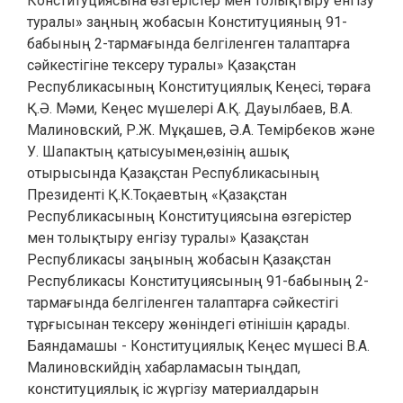
Конституциясына өзгерістер мен толықтыру енгізу
туралы» заңның жобасын Конституцияның 91-
бабының 2-тармағында белгіленген талаптарға
сәйкестігіне тексеру туралы» Қазақстан
Республикасының Конституциялық Кеңесі, төраға
Қ.Ә. Мәми, Кеңес мүшелері А.Қ. Дауылбаев, В.А.
Малиновский, Р.Ж. Мұқашев, Ә.А. Темірбеков және
У. Шапактың қатысуымен,өзінің ашық
отырысында Қазақстан Республикасының
Президенті Қ.К.Тоқаевтың «Қазақстан
Республикасының Конституциясына өзгерістер
мен толықтыру енгізу туралы» Қазақстан
Республикасы заңының жобасын Қазақстан
Республикасы Конституциясының 91-бабының 2-
тармағында белгіленген талаптарға сәйкестігі
тұрғысынан тексеру жөніндегі өтінішін қарады.
Баяндамашы - Конституциялық Кеңес мүшесі В.А.
Малиновскийдің хабарламасын тыңдап,
конституциялық іс жүргізу материалдарын