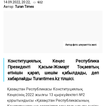
14.09.2022, 20:22,
612
Автор:
Turan Times
Автор фото: әлеуметтік желі
Конституциялық Кеңес Республика
Президенті Қасым-Жомарт Тоқаевтың
өтінішін қарап, шешім қабылдады, деп
хабарлайды Turantimes.kz тілшісі.
Қазақстан Республикасы Конституциялық
Кеңесінің 2022 жылғы 13 қыркүйектегі №2
қорытындысы «Қазақстан Республикасының