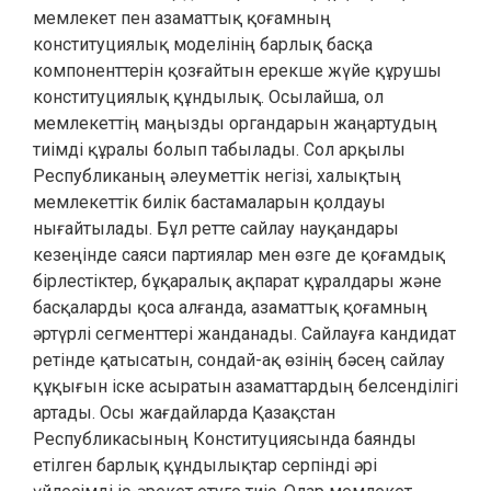
мемлекет пен азаматтық қоғамның
конституциялық моделінің барлық басқа
компоненттерін қозғайтын ерекше жүйе құрушы
конституциялық құндылық. Осылайша, ол
мемлекеттің маңызды органдарын жаңартудың
тиімді құралы болып табылады. Сол арқылы
Республиканың әлеуметтік негізі, халықтың
мемлекеттік билік бастамаларын қолдауы
нығайтылады. Бұл ретте сайлау науқандары
кезеңінде саяси партиялар мен өзге де қоғамдық
бірлестіктер, бұқаралық ақпарат құралдары және
басқаларды қоса алғанда, азаматтық қоғамның
әртүрлі сегменттері жанданады. Сайлауға кандидат
ретінде қатысатын, сондай-ақ өзінің бәсең сайлау
құқығын іске асыратын азаматтардың белсенділігі
артады. Осы жағдайларда Қазақстан
Республикасының Конституциясында баянды
етілген барлық құндылықтар серпінді әрі