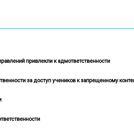
правлений привлекли к адмответственности
ственности за доступ учеников к запрещенному конт
ти
 ответственности