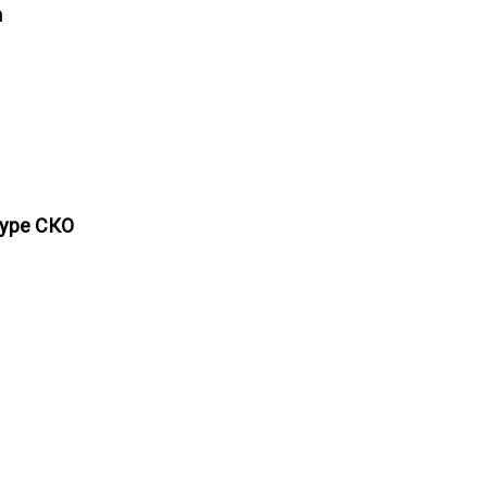
на
атуре СКО