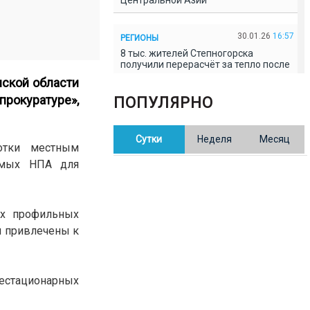
Центральной Азии
30.01.26
16:57
РЕГИОНЫ
8 тыс. жителей Степногорска
получили перерасчёт за тепло после
проверки прокуратуры
нской области
прокуратуре»,
ПОПУЛЯРНО
30.01.26
16:35
ОБЩЕСТВО
В Казахстане готовят новую
Сутки
Неделя
Месяц
редакцию Конституции: меняется
отки местным
84% текста
димых НПА для
30.01.26
16:13
ОБЩЕСТВО
Прокуроры в Павлодарской области
-х профильных
выявили хищения и незаконное
использование спортобъектов
и привлечены к
30.01.26
15:31
РЕГИОНЫ
естационарных
Учительница из Актобе продавала
баллы ЕНТ по 7 тыс. тенге за балл