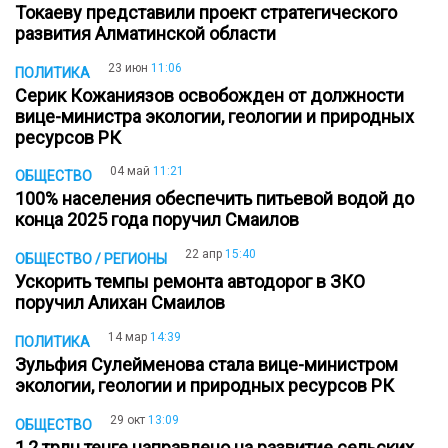
Токаеву представили проект стратегического
развития Алматинской области
23 июн
11:06
ПОЛИТИКА
Серик Кожаниязов освобожден от должности
вице-министра экологии, геологии и природных
ресурсов РК
04 май
11:21
ОБЩЕСТВО
100% населения обеспечить питьевой водой до
конца 2025 года поручил Смаилов
22 апр
15:40
ОБЩЕСТВО / РЕГИОНЫ
Ускорить темпы ремонта автодорог в ЗКО
поручил Алихан Смаилов
14 мар
14:39
ПОЛИТИКА
Зульфия Сулейменова стала вице-министром
экологии, геологии и природных ресурсов РК
29 окт
13:09
ОБЩЕСТВО
1,2 трлн тенге направлено на развитие сельских