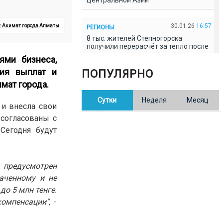
Центральной Азии
30.01.26
16:57
о: Акимат города Алматы
РЕГИОНЫ
8 тыс. жителей Степногорска
получили перерасчёт за тепло после
проверки прокуратуры
ями бизнеса,
ния выплат и
ПОПУЛЯРНО
30.01.26
16:35
ОБЩЕСТВО
мат города.
В Казахстане готовят новую
Сутки
Неделя
Месяц
редакцию Конституции: меняется
и внесла свои
84% текста
согласованы с
Сегодня будут
30.01.26
16:13
ОБЩЕСТВО
Прокуроры в Павлодарской области
выявили хищения и незаконное
использование спортобъектов
 предусмотрен
аченному и не
о 5 млн тенге.
30.01.26
15:31
РЕГИОНЫ
омпенсации",
-
Учительница из Актобе продавала
баллы ЕНТ по 7 тыс. тенге за балл