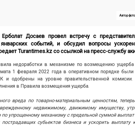
Автор фот
Ерболат Досаев провел встречу с представител
 январских событий, и обсудил вопросы ускоре
ередает
Turantimes.kz
со ссылкой на пресс-службу аки
ыявила недоработки в механизме по возмещению ущерба 
мата 1 февраля 2022 года в оперативном порядке были 
К и одобрены на уровне правительственной комисии. 
лнения в Правила возмещения ущерба.
ного вреда по товарно-материальным ценностям, теперь
врежденному недвижимому, движимому имуществу, утр
о упрощенному механизму с предельной суммой выплат д
 пострадавщих субьектов бизнеса и ускорить выплату к