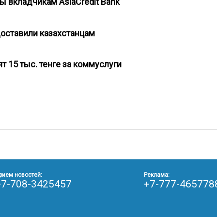
ты вкладчикам AsiaCredit Bank
едоставили казахстанцам
т 15 тыс. тенге за коммуслуги
рием новостей:
Реклама:
+7-708-3425457
+7-777-465778