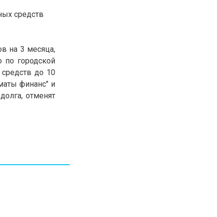
30.01.26
15:11
РЕГИОНЫ
ных средств
Бектенов посетил Павлодарскую
область и проверил энергетическую
инфраструктуру региона
в на 3 месяца,
о по городской
Все новости
 средств до 10
маты финанс" и
долга, отменят