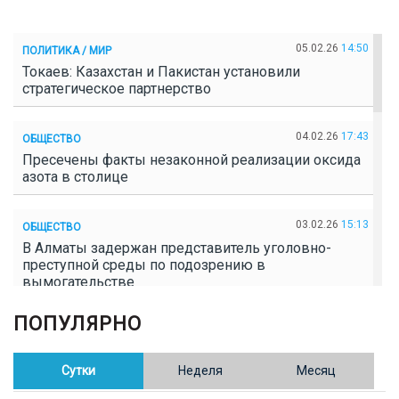
05.02.26
14:50
ПОЛИТИКА / МИР
Токаев: Казахстан и Пакистан установили
стратегическое партнерство
04.02.26
17:43
ОБЩЕСТВО
Пресечены факты незаконной реализации оксида
азота в столице
03.02.26
15:13
ОБЩЕСТВО
В Алматы задержан представитель уголовно-
преступной среды по подозрению в
вымогательстве
ПОПУЛЯРНО
02.02.26
16:41
ОБЩЕСТВО
Полицейские пресекли незаконное выращивание
конопли в Таразе
Сутки
Неделя
Месяц