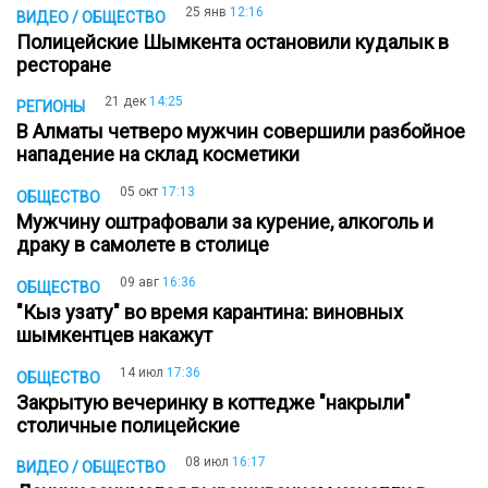
25 янв
12:16
ВИДЕО / ОБЩЕСТВО
Полицейские Шымкента остановили кудалык в
ресторане
21 дек
14:25
РЕГИОНЫ
В Алматы четверо мужчин совершили разбойное
нападение на склад косметики
05 окт
17:13
ОБЩЕСТВО
Мужчину оштрафовали за курение, алкоголь и
драку в самолете в столице
09 авг
16:36
ОБЩЕСТВО
"Кыз узату" во время карантина: виновных
шымкентцев накажут
14 июл
17:36
ОБЩЕСТВО
Закрытую вечеринку в коттедже "накрыли"
столичные полицейские
08 июл
16:17
ВИДЕО / ОБЩЕСТВО