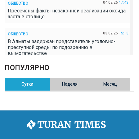
04.02.26
17:43
ОБЩЕСТВО
Пресечены факты незаконной реализации оксида
азота в столице
03.02.26
15:13
ОБЩЕСТВО
В Алматы задержан представитель уголовно-
преступной среды по подозрению в
вымогательстве
ПОПУЛЯРНО
02.02.26
16:41
ОБЩЕСТВО
Полицейские пресекли незаконное выращивание
конопли в Таразе
Сутки
Неделя
Месяц
30.01.26
17:30
ОБЩЕСТВО
Казахстан возглавил Договор о зоне, свободной от
ядерного оружия в Центральной Азии
30.01.26
16:57
РЕГИОНЫ