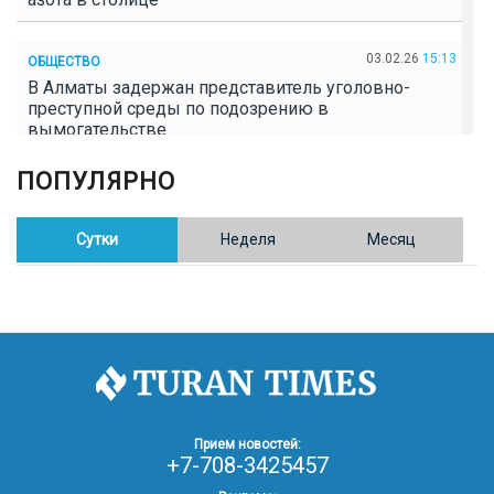
03.02.26
15:13
ОБЩЕСТВО
В Алматы задержан представитель уголовно-
преступной среды по подозрению в
вымогательстве
ПОПУЛЯРНО
02.02.26
16:41
ОБЩЕСТВО
Полицейские пресекли незаконное выращивание
конопли в Таразе
Сутки
Неделя
Месяц
30.01.26
17:30
ОБЩЕСТВО
Казахстан возглавил Договор о зоне, свободной от
ядерного оружия в Центральной Азии
30.01.26
16:57
РЕГИОНЫ
8 тыс. жителей Степногорска получили перерасчёт
Прием новостей:
за тепло после проверки прокуратуры
+7-708-3425457