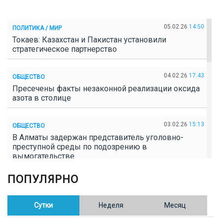
05.02.26
14:50
ПОЛИТИКА / МИР
Токаев: Казахстан и Пакистан установили
стратегическое партнерство
04.02.26
17:43
ОБЩЕСТВО
Пресечены факты незаконной реализации оксида
азота в столице
03.02.26
15:13
ОБЩЕСТВО
В Алматы задержан представитель уголовно-
преступной среды по подозрению в
вымогательстве
ПОПУЛЯРНО
02.02.26
16:41
ОБЩЕСТВО
Полицейские пресекли незаконное выращивание
конопли в Таразе
Сутки
Неделя
Месяц