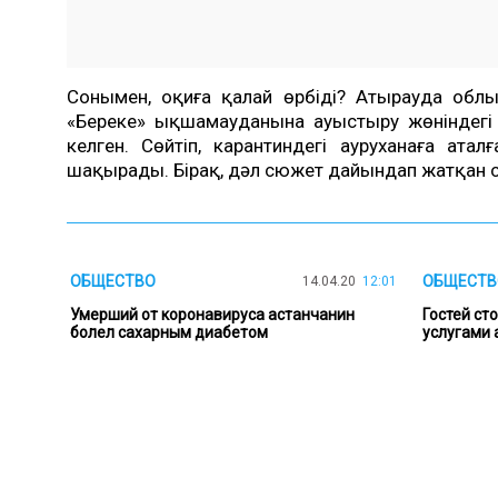
Сонымен, оқиға қалай өрбіді? Атырауда обл
«Береке» ықшамауданына ауыстыру жөніндегі 
келген. Сөйтіп, карантиндегі ауруханаға ата
шақырады. Бірақ, дәл сюжет дайындап жатқан сә
ОБЩЕСТВО
ОБЩЕСТВ
14.04.20
12:01
Умерший от коронавируса астанчанин
Гостей ст
болел сахарным диабетом
услугами 