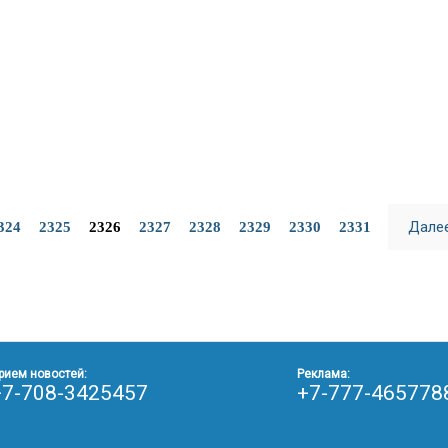
Дале
324
2325
2326
2327
2328
2329
2330
2331
рием новостей:
Реклама:
+7-708-3425457
+7-777-465778