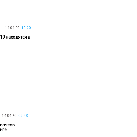
30.01.26
15:11
РЕГИОНЫ
Бектенов посетил Павлодарскую
область и проверил энергетическую
инфраструктуру региона
14.04.20
10:00
19 находятся в
Все новости
14.04.20
09:23
значены
енге