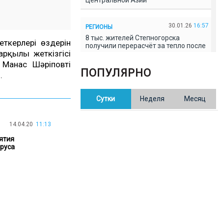
Центральной Азии
30.01.26
16:57
РЕГИОНЫ
8 тыс. жителей Степногорска
ткерлері өздерін
получили перерасчёт за тепло после
рқылы жеткізгісі
проверки прокуратуры
р Манас Шәріповті
ПОПУЛЯРНО
.
30.01.26
16:35
ОБЩЕСТВО
В Казахстане готовят новую
Сутки
Неделя
Месяц
редакцию Конституции: меняется
84% текста
14.04.20
11:13
30.01.26
16:13
ОБЩЕСТВО
ятия
Прокуроры в Павлодарской области
ируса
выявили хищения и незаконное
использование спортобъектов
30.01.26
15:31
РЕГИОНЫ
Учительница из Актобе продавала
баллы ЕНТ по 7 тыс. тенге за балл