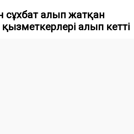
н сұхбат алып жатқан
 қызметкерлері алып кетті