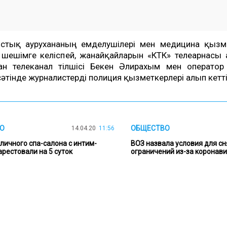
ыстық аурухананың емделушілері мен медицина қызме
шешімге келіспей, жанайқайларын «КТК» телеарнасы а
лған телеканал тілшісі Бекен Әлирахым мен операто
тінде журналистерді полиция қызметкерлері алып кетті
О
ОБЩЕСТВО
14.04.20
11:56
оличного спа-салона с интим-
ВОЗ назвала условия для сн
арестовали на 5 суток
ограничений из-за коронав