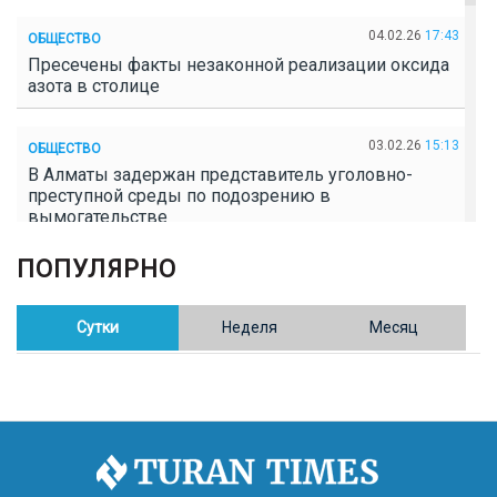
04.02.26
17:43
ОБЩЕСТВО
Пресечены факты незаконной реализации оксида
азота в столице
03.02.26
15:13
ОБЩЕСТВО
В Алматы задержан представитель уголовно-
преступной среды по подозрению в
вымогательстве
ПОПУЛЯРНО
02.02.26
16:41
ОБЩЕСТВО
Полицейские пресекли незаконное выращивание
конопли в Таразе
Сутки
Неделя
Месяц
30.01.26
17:30
ОБЩЕСТВО
Казахстан возглавил Договор о зоне, свободной от
ядерного оружия в Центральной Азии
30.01.26
16:57