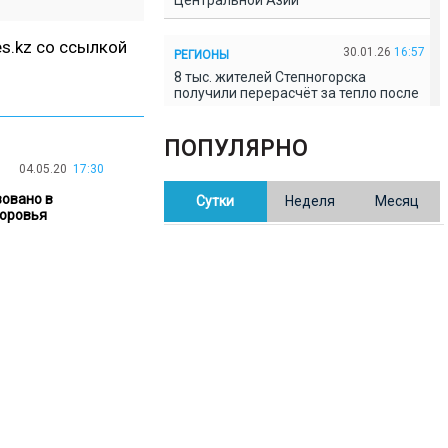
Центральной Азии
s.kz
со ссылкой
30.01.26
16:57
РЕГИОНЫ
8 тыс. жителей Степногорска
получили перерасчёт за тепло после
проверки прокуратуры
ПОПУЛЯРНО
30.01.26
16:35
ОБЩЕСТВО
04.05.20
17:30
В Казахстане готовят новую
овано в
Сутки
Неделя
Месяц
редакцию Конституции: меняется
доровья
84% текста
30.01.26
16:13
ОБЩЕСТВО
Прокуроры в Павлодарской области
выявили хищения и незаконное
использование спортобъектов
30.01.26
15:31
РЕГИОНЫ
Учительница из Актобе продавала
баллы ЕНТ по 7 тыс. тенге за балл