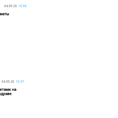
04.05.20
16:55
30.01.26
15:11
РЕГИОНЫ
Бектенов посетил Павлодарскую
лматы
область и проверил энергетическую
инфраструктуру региона
Все новости
04.05.20
15:37
етами: на
здраве