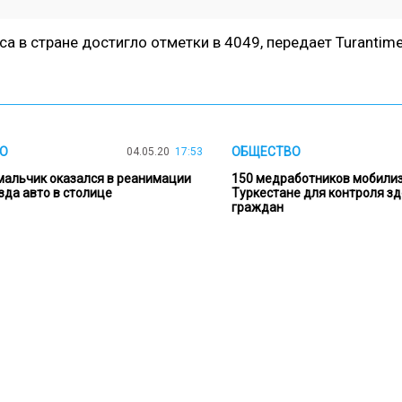
са в стране достигло отметки в 4049, передает
Turantime
О
ОБЩЕСТВО
04.05.20
17:53
мальчик оказался в реанимации
150 медработников мобилиз
зда авто в столице
Туркестане для контроля з
граждан