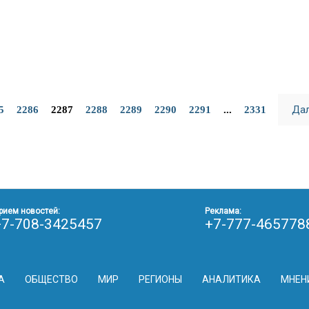
Да
5
2286
2287
2288
2289
2290
2291
...
2331
рием новостей:
Реклама:
+7-708-3425457
+7-777-465778
А
ОБЩЕСТВО
МИР
РЕГИОНЫ
АНАЛИТИКА
МНЕН