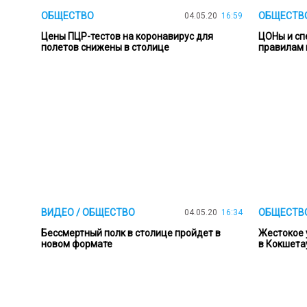
ОБЩЕСТВО
ОБЩЕСТВ
04.05.20
16:59
Цены ПЦР-тестов на коронавирус для
ЦОНы и сп
полетов снижены в столице
правилам 
ВИДЕО / ОБЩЕСТВО
ОБЩЕСТВ
04.05.20
16:34
Бессмертный полк в столице пройдет в
Жестокое 
новом формате
в Кокшета