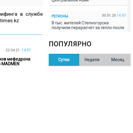
Центральной Азии
рифинга в службе
30.01.26
16:57
РЕГИОНЫ
times.kz
.
8 тыс. жителей Степногорска
получили перерасчёт за тепло после
проверки прокуратуры
ПОПУЛЯРНО
30.01.26
16:35
ОБЩЕСТВО
22.04.21
14:37
В Казахстане готовят новую
ков мефедрона
Сутки
Неделя
Месяц
редакцию Конституции: меняется
ов MADMEN
84% текста
30.01.26
16:13
ОБЩЕСТВО
Прокуроры в Павлодарской области
выявили хищения и незаконное
использование спортобъектов
30.01.26
15:31
РЕГИОНЫ
Учительница из Актобе продавала
баллы ЕНТ по 7 тыс. тенге за балл