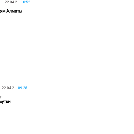
22.04.21
10:52
30.01.26
15:11
РЕГИОНЫ
лям Алматы
Бектенов посетил Павлодарскую
область и проверил энергетическую
инфраструктуру региона
Все новости
22.04.21
09:28
т
сутки