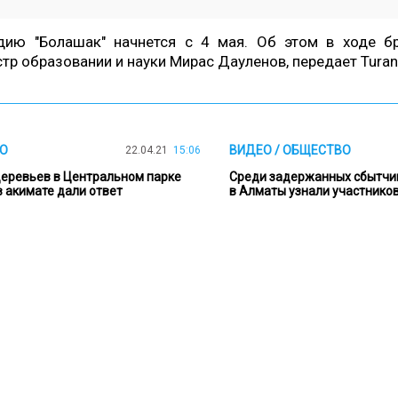
дию "Болашак" начнется с 4 мая. Об этом в ходе б
тр образовании и науки Мирас Дауленов, передает
Turan
О
ВИДЕО / ОБЩЕСТВО
22.04.21
15:06
еревьев в Центральном парке
Среди задержанных сбытчи
в акимате дали ответ
в Алматы узнали участник