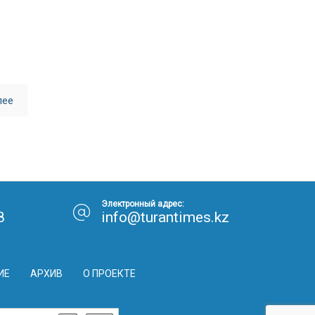
лее
Электронный адрес:
8
info@turantimes.kz
ИЕ
АРХИВ
О ПРОЕКТЕ