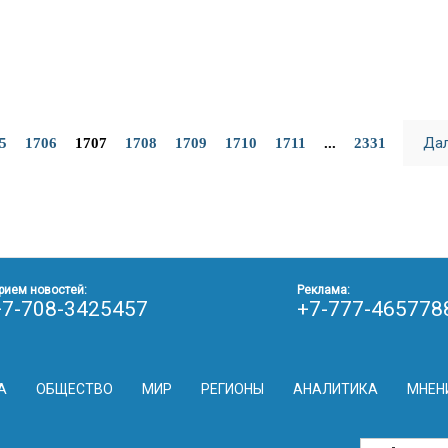
Да
5
1706
1707
1708
1709
1710
1711
...
2331
рием новостей:
Реклама:
+7-708-3425457
+7-777-465778
А
ОБЩЕСТВО
МИР
РЕГИОНЫ
АНАЛИТИКА
МНЕН