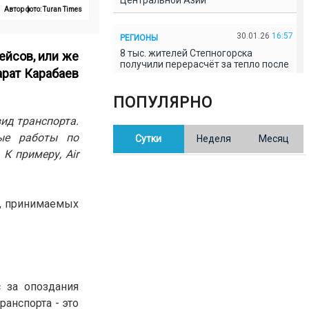
Центральной Азии
Автор фото: Turan Times
30.01.26
16:57
РЕГИОНЫ
8 тыс. жителей Степногорска
ейсов, или же
получили перерасчёт за тепло после
арат Карабаев
проверки прокуратуры
ПОПУЛЯРНО
30.01.26
16:35
ОБЩЕСТВО
ид транспорта.
В Казахстане готовят новую
ные работы по
Сутки
Неделя
Месяц
редакцию Конституции: меняется
84% текста
К примеру, Air
30.01.26
16:13
ОБЩЕСТВО
х, принимаемых
Прокуроры в Павлодарской области
выявили хищения и незаконное
использование спортобъектов
30.01.26
15:31
РЕГИОНЫ
Учительница из Актобе продавала
с за опоздания
баллы ЕНТ по 7 тыс. тенге за балл
анспорта - это