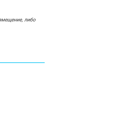
30.01.26
15:11
РЕГИОНЫ
Бектенов посетил Павлодарскую
змещение, либо
область и проверил энергетическую
инфраструктуру региона
Все новости