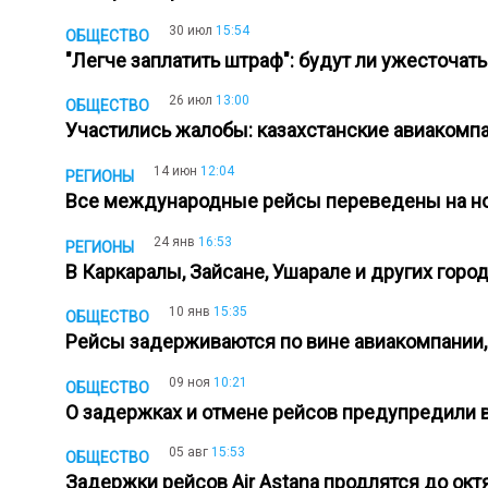
30 июл
15:54
ОБЩЕСТВО
"Легче заплатить штраф": будут ли ужесточа
26 июл
13:00
ОБЩЕСТВО
Участились жалобы: казахстанские авиакомп
14 июн
12:04
РЕГИОНЫ
Все международные рейсы переведены на н
24 янв
16:53
РЕГИОНЫ
В Каркаралы, Зайсане, Ушарале и других гор
10 янв
15:35
ОБЩЕСТВО
Рейсы задерживаются по вине авиакомпании, 
09 ноя
10:21
ОБЩЕСТВО
О задержках и отмене рейсов предупредили в
05 авг
15:53
ОБЩЕСТВО
Задержки рейсов Air Astana продлятся до ок