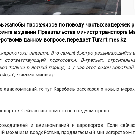
сь жалобы пассажиров по поводу частых задержек р
финга в здании Правительства министр транспорта М
рствомв данном вопросе, передает Turantimes.kz.
сажиропотока авиации. Это самый быстро развивающийся в
т соответствующей подготовки. В-третьих, строитель
я только в летний период, а у нас этот сезон короткий. 
рейсов
", - сказал министр.
е авиакомпаний, то тут Карабаев рассказал о новых мера
ропортов. Сейчас законом это не предусмотрено.
ководителей и авиакомпаний и аэропортов. Если сейча
ый механизм воздействия, предлагаемый министерством тр