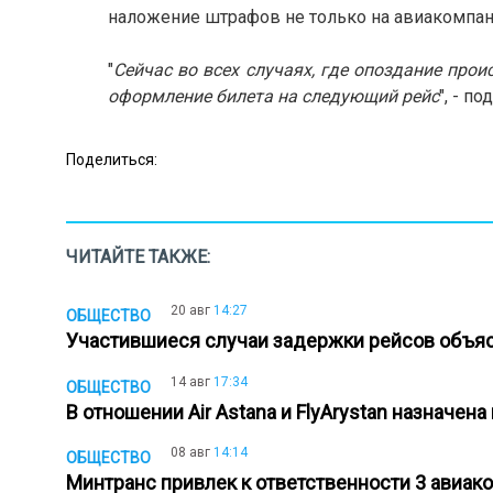
наложение штрафов не только на авиакомпани
"
Сейчас во всех случаях, где опоздание про
оформление билета на следующий рейс
", - п
Поделиться:
ЧИТАЙТЕ ТАКЖЕ:
20 авг
14:27
ОБЩЕСТВО
Участившиеся случаи задержки рейсов объя
14 авг
17:34
ОБЩЕСТВО
В отношении Air Astana и FlyArystan назначе
08 авг
14:14
ОБЩЕСТВО
Минтранс привлек к ответственности 3 авиак