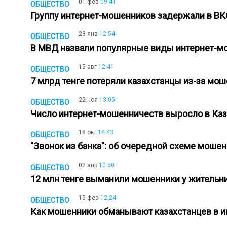
01 фев
09:41
ОБЩЕСТВО
Группу интернет-мошенников задержали в В
23 янв
12:54
ОБЩЕСТВО
В МВД назвали популярные виды интернет-
15 авг
12:41
ОБЩЕСТВО
7 млрд тенге потеряли казахстанцы из-за м
22 ноя
13:05
ОБЩЕСТВО
Число интернет-мошенничеств выросло в Ка
18 окт
14:43
ОБЩЕСТВО
"Звонок из банка": об очередной схеме мош
02 апр
10:50
ОБЩЕСТВО
12 млн тенге выманили мошенники у житель
15 фев
12:24
ОБЩЕСТВО
Как мошенники обманывают казахстанцев в и