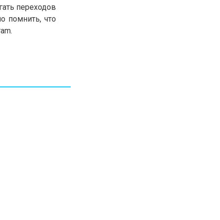
гать переходов
30.01.26
15:11
РЕГИОНЫ
о помнить, что
Бектенов посетил Павлодарскую
ram.
область и проверил энергетическую
инфраструктуру региона
Все новости