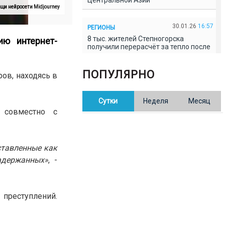
Центральной Азии
щи нейросети Midjourney
30.01.26
16:57
РЕГИОНЫ
8 тыс. жителей Степногорска
ию интернет-
получили перерасчёт за тепло после
проверки прокуратуры
ПОПУЛЯРНО
ов, находясь в
30.01.26
16:35
ОБЩЕСТВО
В Казахстане готовят новую
Сутки
Неделя
Месяц
редакцию Конституции: меняется
84% текста
 совместно с
30.01.26
16:13
ОБЩЕСТВО
ставленные как
Прокуроры в Павлодарской области
выявили хищения и незаконное
адержанных»
, -
использование спортобъектов
30.01.26
15:31
РЕГИОНЫ
преступлений.
Учительница из Актобе продавала
баллы ЕНТ по 7 тыс. тенге за балл