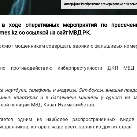
Автор фото: Изображение сгенерировано при помо
 в ходе оперативных мероприятий по пресечен
imes
.
kz
со ссылкой на
сайт МВД РК
.
воляют мошенникам совершать звонки с фальшивых номер
 по противодействию киберпреступности ДКП МВД
е ноутбуки, телефоны и модемы. Sim-боксы, внешне пред
емных квартирах и в багажнике машины у одного из з
ьной полиции МВД Канат Нурмагамбетов.
тается одним из наиболее распространенных видов 
шенников, которые чаще всего звонят из других стран.