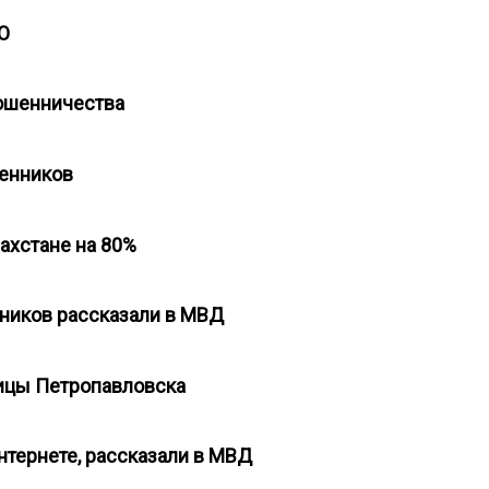
КО
мошенничества
ошенников
захстане на 80%
енников рассказали в МВД
ницы Петропавловска
нтернете, рассказали в МВД