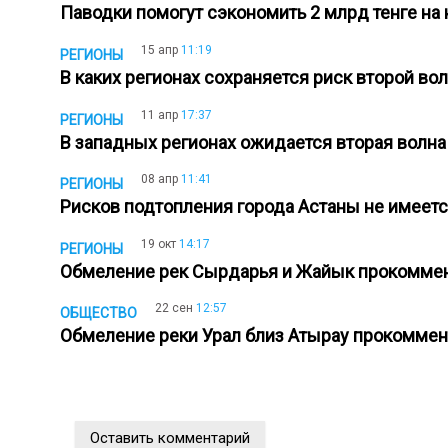
Паводки помогут сэкономить 2 млрд тенге н
15 апр
11:19
РЕГИОНЫ
В каких регионах сохраняется риск второй в
11 апр
17:37
РЕГИОНЫ
В западных регионах ожидается вторая волна
08 апр
11:41
РЕГИОНЫ
Рисков подтопления города Астаны не имеет
19 окт
14:17
РЕГИОНЫ
Обмеление рек Сырдарья и Жайык прокомме
22 сен
12:57
ОБЩЕСТВО
Обмеление реки Урал близ Атырау прокомме
Оставить комментарий