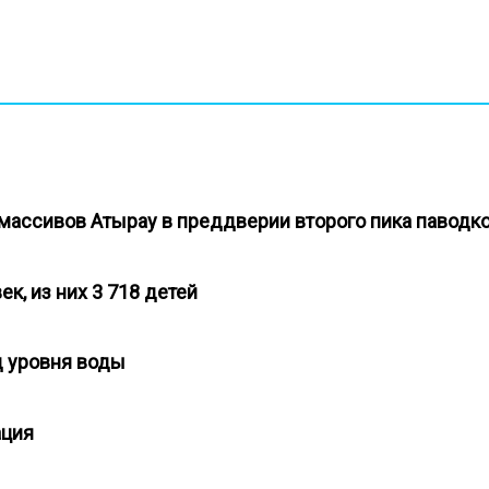
массивов Атырау в преддверии второго пика павод
ек, из них 3 718 детей
д уровня воды
уация