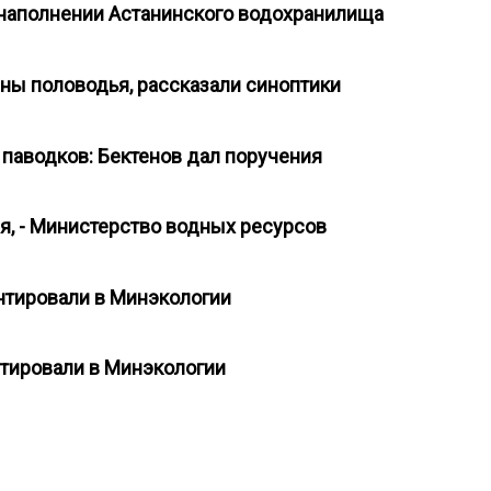
а наполнении Астанинского водохранилища
олны половодья, рассказали синоптики
 паводков: Бектенов дал поручения
ся, - Министерство водных ресурсов
нтировали в Минэкологии
нтировали в Минэкологии