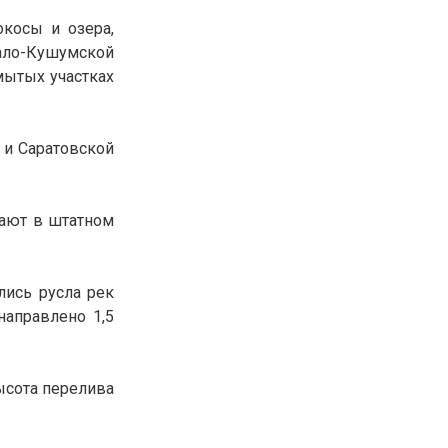
30.01.26
15:11
косы и озера,
РЕГИОНЫ
Бектенов посетил Павлодарскую
ало-Кушумской
область и проверил энергетическую
мытых участках
инфраструктуру региона
Все новости
 и Саратовской
тают в штатном
лись русла рек
направлено 1,5
ысота перелива