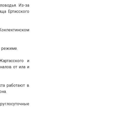
ловодья. Из-за
ща Ертисского
Кокпектинском
м режиме.
Жартасского и
налов от ила и
кта работают в
она.
руглосуточные