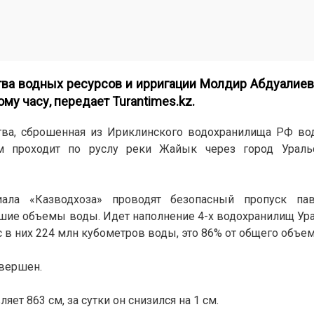
ва водных ресурсов и ирригации Молдир Абдуалиев
му часу, передает Turantimes.kz.
тва, сброшенная из Ириклинского водохранилища РФ во
м проходит по руслу реки Жайык через город Ураль
лиала «Казводхоза» проводят безопасный пропуск па
ьшие объемы воды. Идет наполнение 4-х водохранилищ У
 в них 224 млн кубометров воды, это 86% от общего объем
авершен.
ет 863 см, за сутки он снизился на 1 см.