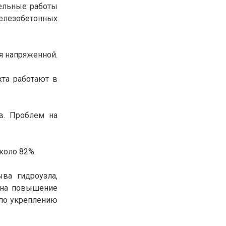
тельные работы
железобетонных
ся напряженной.
кта работают в
в. Проблем на
коло 82%.
ва гидроузла,
о на повышение
 по укреплению