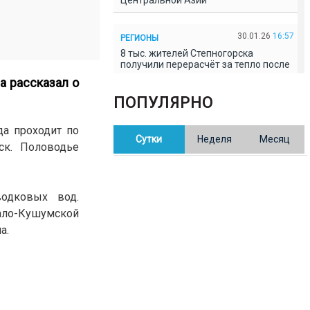
Центральной Азии
30.01.26
16:57
РЕГИОНЫ
8 тыс. жителей Степногорска
получили перерасчёт за тепло после
проверки прокуратуры
а рассказал о
ПОПУЛЯРНО
30.01.26
16:35
ОБЩЕСТВО
В Казахстане готовят новую
да проходит по
Сутки
Неделя
Месяц
редакцию Конституции: меняется
ск. Половодье
84% текста
30.01.26
16:13
ОБЩЕСТВО
водковых вод.
Прокуроры в Павлодарской области
рало-Кушумской
выявили хищения и незаконное
использование спортобъектов
а.
30.01.26
15:31
РЕГИОНЫ
Учительница из Актобе продавала
баллы ЕНТ по 7 тыс. тенге за балл