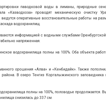
портировки паводковой воды в лиманы, природные сено
иала «Казводхоза» проводят механическую очистку Ур
 ведутся оперативные восстановительные работы на раз
каскада водохранилищ.
иваются информацией с водными службами Оренбургской
табильно напряженная.
инское водохранилища полны на 100%. Оба объекта рабо
манного орошения «Алва» и «Кенбидайк». Также пополни
района. В озеро Тенгиз Коргалыжинского заповедника 
водохранилища полны на 100%, половодье продолжается. В
нилища снизилась до 337 см.