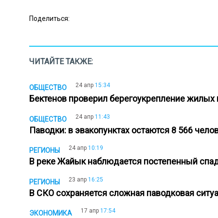
Поделиться:
ЧИТАЙТЕ ТАКЖЕ:
24 апр
15:34
ОБЩЕСТВО
Бектенов проверил берегоукрепление жилых 
24 апр
11:43
ОБЩЕСТВО
Паводки: в эвакопунктах остаются 8 566 челов
24 апр
10:19
РЕГИОНЫ
В реке Жайык наблюдается постепенный спа
23 апр
16:25
РЕГИОНЫ
В СКО сохраняется сложная паводковая сит
17 апр
17:54
ЭКОНОМИКА