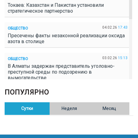
Токаев: Казахстан и Пакистан установили
стратегическое партнерство
04.02.26
17:43
ОБЩЕСТВО
Пресечены факты незаконной реализации оксида
азота в столице
03.02.26
15:13
ОБЩЕСТВО
В Алматы задержан представитель уголовно-
преступной среды по подозрению в
вымогательстве
ПОПУЛЯРНО
02.02.26
16:41
ОБЩЕСТВО
Полицейские пресекли незаконное выращивание
конопли в Таразе
Сутки
Неделя
Месяц
30.01.26
17:30
ОБЩЕСТВО
Казахстан возглавил Договор о зоне, свободной от