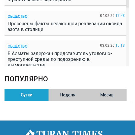
04.02.26
17:43
ОБЩЕСТВО
Пресечены факты незаконной реализации оксида
азота в столице
03.02.26
15:13
ОБЩЕСТВО
В Алматы задержан представитель уголовно-
преступной среды по подозрению в
вымогательстве
ПОПУЛЯРНО
02.02.26
16:41
ОБЩЕСТВО
Полицейские пресекли незаконное выращивание
конопли в Таразе
Сутки
Неделя
Месяц
30.01.26
17:30
ОБЩЕСТВО
Казахстан возглавил Договор о зоне, свободной от
ядерного оружия в Центральной Азии